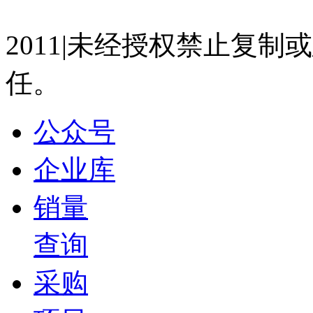
07023350号
沪公网安备 310
与新材料论坛
盖世直播君
2011|未经授权禁止复
2026-07-15 15:07
任。
13:35
一汽-大众 王永国：一汽-大众绿色低碳可持续发展
盖世直播君
公众号
2026-07-15 15:05
企业库
13:26
东风汽车研发总院 杨天元：双碳背景下汽车轻量化
新材料论坛
销量
盖世直播君
查询
2026-07-15 15:04
18:49
采购
小鹏汽车 马佳：汽车座椅智能化的发展和趋势展望 
盖世直播君