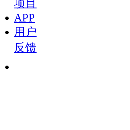
项目
2026-07-15 15:02
APP
19:02
西门子 闫韬博士：西门子西碳迹：全链条碳管理与A
用户
新材料论坛
盖世直播君
反馈
2026-07-15 14:42
23:38
泛亚 邱劲草：双碳目标下的多元低碳动力发展 20
盖世直播君
2026-07-15 14:41
15:49
明天氢能 张健：新示范期的机遇与挑战 2026中
盖世直播君
2026-07-15 14:37