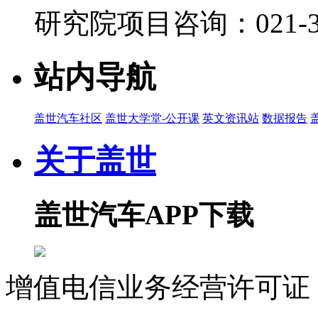
研究院项目咨询：021-39
19:09
盖世汽车 董静：中国乘用车市场展望 2026第四
盖世直播君
站内导航
2026-07-22 10:38
09:58
盖世汽车社区
盖世大学堂-公开课
英文资讯站
数据报告
京清汽车产业园 李东青：产业园推介宣讲 2026
关于盖世
盖世直播君
2026-07-22 10:36
10:11
盖世汽车APP下载
盖世汽车 顾晓颖：主办方欢迎致辞 2026第四届
盖世直播君
2026-07-22 10:34
增值电信业务经营许可证 沪
21:40
科思创 刘庆兰：科思创原材料解决方案助力汽车涂