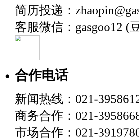
简历投递：zhaopin@gas
盖世直播君
2026-07-22 11:15
客服微信：gasgoo12 (
19:01
安世 罗金：安世车规MOSFET驱动汽车热管理方案
盖世直播君
2026-07-22 10:45
19:26
合作电话
海力达 王益民：新能源汽车热管理集成化路径：冷媒
盖世直播君
新闻热线：021-395861
2026-07-22 10:41
20:51
商务合作：021-395866
智己汽车 王天英：双间接热管理系统：开启高能效与
盖世直播君
市场合作：021-3919780
2026-07-22 10:40