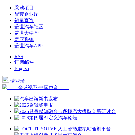
采购项目
配套企业库
销量查询
盖世汽车社区
盖世大学堂
盖亚系统
盖世汽车APP
RSS
订阅邮件
English
请登录
—— 全球视野·中国声音 ——