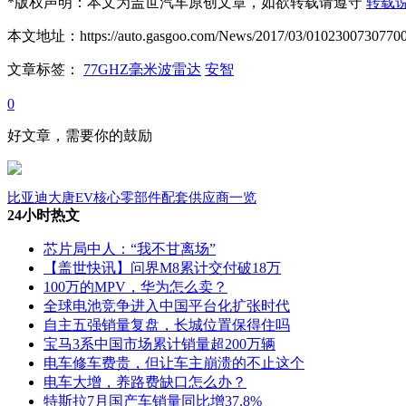
*
版权声明：本文为盖世汽车原创文章，如欲转载请遵守
转载
本文地址：https://auto.gasgoo.com/News/2017/03/01023007307700
文章标签：
77GHZ毫米波雷达
安智
0
好文章，需要你的鼓励
比亚迪大唐EV核心零部件配套供应商一览
24小时热文
芯片局中人：“我不甘离场”
【盖世快讯】问界M8累计交付破18万
100万的MPV，华为怎么卖？
全球电池竞争进入中国平台化扩张时代
自主五强销量复盘，长城位置保得住吗
宝马3系中国市场累计销量超200万辆
电车修车费贵，但让车主崩溃的不止这个
电车大增，养路费缺口怎么办？
特斯拉7月国产车销量同比增37.8%