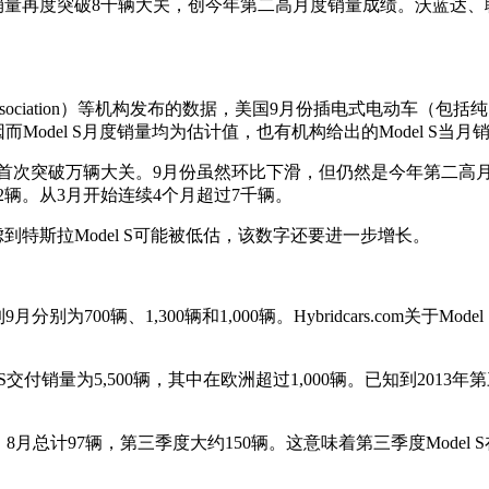
量再度突破8千辆大关，创今年第二高月度销量成绩。沃蓝达、聆风
rtation Association）等机构发布的数据，美国9月份插电式电
而Model S月度销量均为估计值，也有机构给出的Model S当月销
高，首次突破万辆大关。9月份虽然环比下滑，但仍然是今年第二高
辆和6,742辆。从3月开始连续4个月超过7千辆。
到特斯拉Model S可能被低估，该数字还要进一步增长。
分别为700辆、1,300辆和1,000辆。Hybridcars.com关于M
交付销量为5,500辆，其中在欧洲超过1,000辆。已知到2013
8月总计97辆，第三季度大约150辆。这意味着第三季度Model S