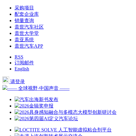
采购项目
配套企业库
销量查询
盖世汽车社区
盖世大学堂
盖亚系统
盖世汽车APP
RSS
订阅邮件
English
请登录
—— 全球视野·中国声音 ——