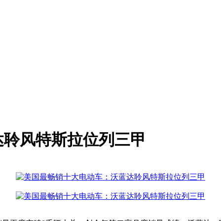
达聆风特斯拉位列三甲