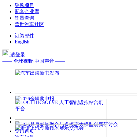
采购项目
配套企业库
销量查询
盖世汽车社区
订阅邮件
English
请登录
—— 全球视野·中国声音 ——
资讯首页