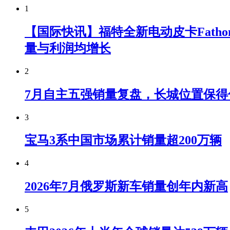
1
【国际快讯】福特全新电动皮卡Fatho
量与利润均增长
2
7月自主五强销量复盘，长城位置保得
3
宝马3系中国市场累计销量超200万辆
4
2026年7月俄罗斯新车销量创年内新高
5