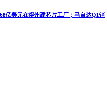
投168亿美元在得州建芯片工厂；马自达Q1销