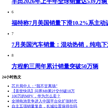
丰田2026年上半年全球销量达539万
6
福特称7月美国销量下滑10.2%系主动
7
7月美国汽车销量：混动热销，纯电下
8
方程豹三周年累计销量突破50万辆
24小时热文
芯片局中人：“我不甘离场”
【盖世快讯】问界M8累计交付破18万
100万的MPV，华为怎么卖？
全球电池竞争进入中国平台化扩张时代
自主五强销量复盘，长城位置保得住吗