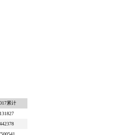
2017累计
131827
442378
7500541