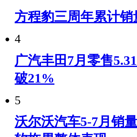
方程豹三周年累计销
4
广汽丰田7月零售5.
破21%
5
沃尔沃汽车5-7月销