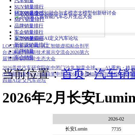
汽车销量
SUV销量排行
轿车销量排行
MPV销量排行
品牌销量排行
车企销量排行
车型销量排行
新能源销量排行
LOCTITE SOLVE 人工智能虚拟粘合剂平
品牌销量
台
走进上汽创新技术展示交流会
2026第六
车企销量
届智能汽车芯片生态大会
2026盖世汽车研究院年中闭门沙龙 智竞全球——AI 重构・格
当前位置：
首页
>
汽车销
出海新书发布
2026金辑奖申报
2026具身感知融合与多模态大
四届AI定义汽车论坛
2026年2月长安Lumi
2026-02
长安Lumin
7735