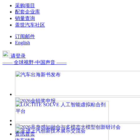
采购项目
配套企业库
销量查询
盖世汽车社区
订阅邮件
English
请登录
—— 全球视野·中国声音 ——
资讯首页