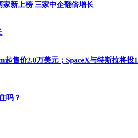
两家新上榜 三家中企翻倍增长
长
m起售价2.8万美元；SpaceX与特斯拉将
住吗？