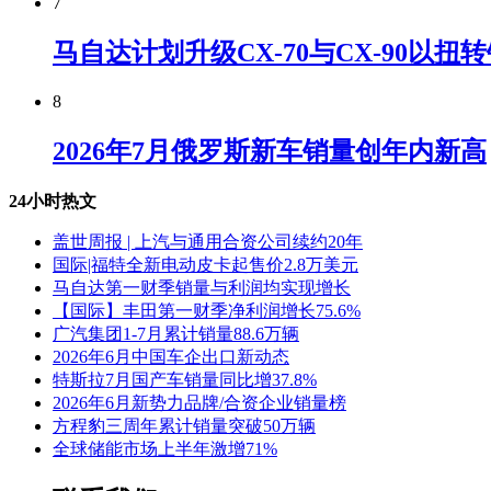
7
马自达计划升级CX-70与CX-90以扭
8
2026年7月俄罗斯新车销量创年内新高
24小时热文
盖世周报 | 上汽与通用合资公司续约20年
国际|福特全新电动皮卡起售价2.8万美元
马自达第一财季销量与利润均实现增长
【国际】丰田第一财季净利润增长75.6%
广汽集团1-7月累计销量88.6万辆
2026年6月中国车企出口新动态
特斯拉7月国产车销量同比增37.8%
2026年6月新势力品牌/合资企业销量榜
方程豹三周年累计销量突破50万辆
全球储能市场上半年激增71%