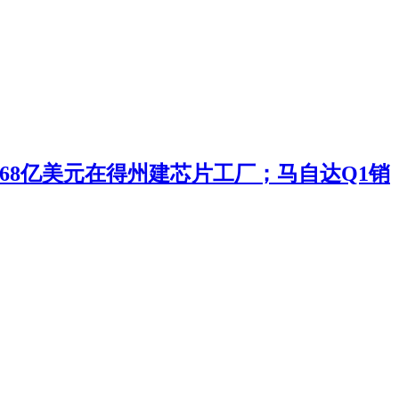
投168亿美元在得州建芯片工厂；马自达Q1销