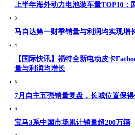
上半年海外动力电池装车量TOP10：
3
马自达第一财季销量与利润均实现增
4
【国际快讯】福特全新电动皮卡Fatho
量与利润均增长
5
7月自主五强销量复盘，长城位置保得
6
宝马3系中国市场累计销量超200万辆