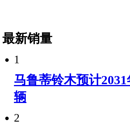
最新销量
1
马鲁蒂铃木预计203
辆
2