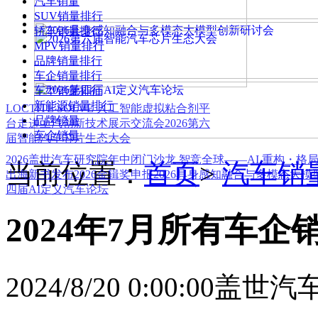
汽车销量
SUV销量排行
轿车销量排行
MPV销量排行
品牌销量排行
车企销量排行
车型销量排行
新能源销量排行
LOCTITE SOLVE 人工智能虚拟粘合剂平
品牌销量
台
走进上汽创新技术展示交流会
2026第六
车企销量
届智能汽车芯片生态大会
2026盖世汽车研究院年中闭门沙龙 智竞全球——AI 重构・格
当前位置：
首页
>
汽车销
出海新书发布
2026金辑奖申报
2026具身感知融合与多模态大
四届AI定义汽车论坛
2024年7月所有车企
2024/8/20 0:00:00
盖世汽