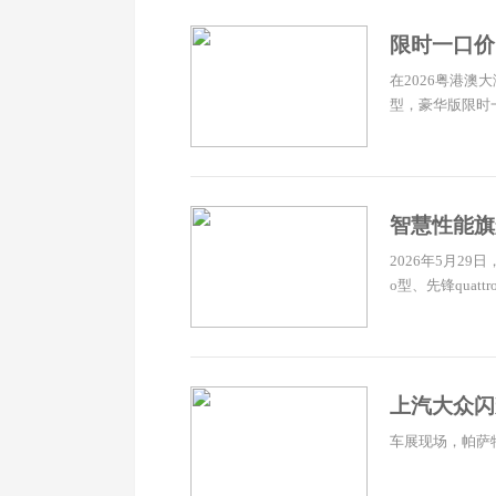
限时一口价1
在2026粤港澳大
型，豪华版限时一口
智慧性能旗舰
2026年5月2
o型、先锋quatt
上汽大众闪
车展现场，帕萨特 