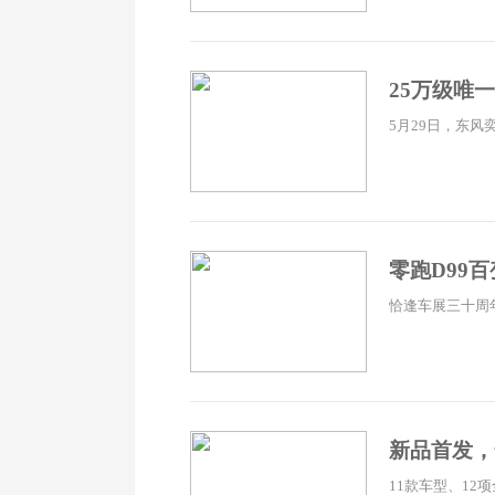
25万级唯
5月29日，东风
零跑D99
恰逢车展三十周
新品首发，
11款车型、12项