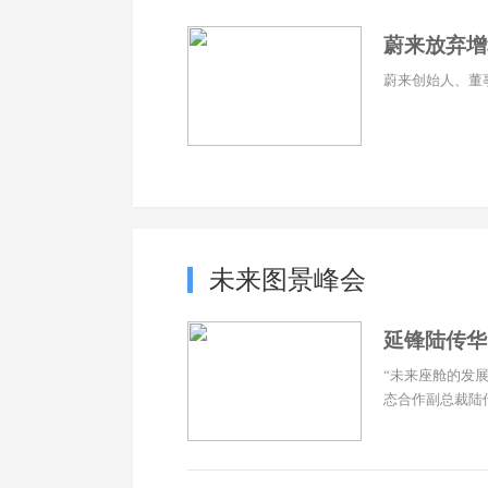
​蔚来放弃
蔚来创始人、董事
未来图景峰会
延锋陆传华
“未来座舱的发
态合作副总裁陆传