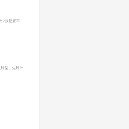
推出2款配置车
先锋型、先锋Pr