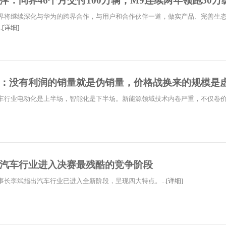
萍：问界46个月交付100万辆，M9连续两年领跑50万
界将继续深化与华为的跨界合作，与用户和合作伙伴一道，做实产品、完善生
.
[详细]
：没有利润的销量就是伪销量，价格战换来的规模是
车行业电动化是上半场，智能化是下半场。新能源领域技术内卷严重，不仅卷
汽车行业进入决赛最残酷的竞争阶段
事长李斌指出汽车行业已进入全新阶段，呈现四大特点。...
[详细]