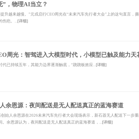
死”，物理AI当立？
，提升越来越慢。”元戎启行CEO周光在“未来汽车先行者大会”上的这句直言，
伤疤。...
[详细]
EO周光：智驾进入大模型时代，小模型已触及能力天
代已持续五年，其能力边界逐渐触底，“跷跷板效应...
[详细]
人余恩源：夜间配送是无人配送真正的蓝海赛道
石器创始人余恩源在2026未来汽车先行者大会现场表示，新石器无人配送下一步
间。余恩源认为，夜间配送是无人配送真正的蓝海赛道，...
[详细]