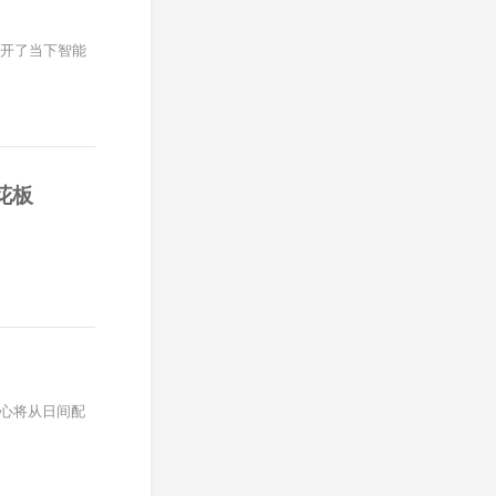
撕开了当下智能
花板
重心将从日间配