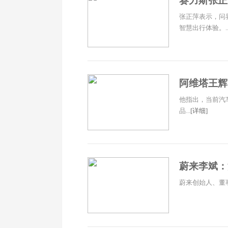
赛力斯张正
张正萍表示，问
智慧出行体验。..
阿维塔王辉
他指出，当前汽
品...
[详细]
蔚来李斌：
蔚来创始人、董