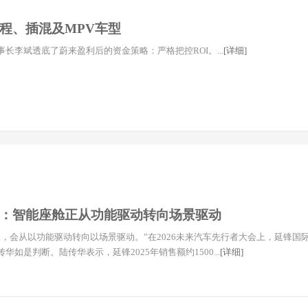
增程、插混及MPV车型
长李斌透底了蔚来盈利后的资金策略：严格把控ROI。...
[详细]
：智能座舱正从功能驱动转向场景驱动
展，会从以功能驱动转向以场景驱动。”在2026未来汽车先行者大会上，延锋国
华如是判断。陆传华表示，延锋2025年销售额约1500...
[详细]