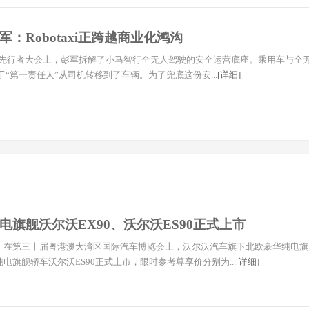
：Robotaxi正跨越商业化鸿沟
车先行者大会上，彭军拆解了小马智行全无人驾驶的安全运营底座。乘用车与全无人 R
“第一责任人”从司机转移到了车辆。为了兜底这份安...
[详细]
电旗舰沃尔沃EX90、沃尔沃ES90正式上市
9日，在第三十届粤港澳大湾区国际汽车博览会上，沃尔沃汽车旗下北欧豪华纯电旗
纯电旗舰轿车沃尔沃ES90正式上市，限时参考尊享价分别为...
[详细]