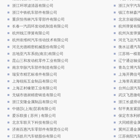
浙江环球滤清器有限公司
浙江兴宇汽
浙江中铁机车部件有限公司
镇江市林森
重庆恒伟林汽车零部件有限公司
北京京磁强
长春一汽四环发动机制造有限公司
杭州弹簧有
杭州钱江弹簧有限公司
杭州兴发弹
杭州依维柯汽车传动技术有限公司
河北飞达汽
河北光德精密机械股份有限公司
衡水运通汽
吉地亚汽车系统(南京)有限公司
江苏韩一模
昆山三和发动机零件工业有限公司
辽宁通达轴
南京华脉汽车部件制造有限公司
青岛立博汽
瑞安市精艺标准件有限公司
上海开腾信
上海锐拓五金制品有限公司
上海誉高紧
上海正村橡塑工业有限公司
台州山源汽
无锡市德昶精密铸造有限公司
武汉飞恩微
浙江安隆金属制品有限公司
浙江长盛滑
中德莎(上海)贸易有限公司
邹平奥发紧
爱乐联接 ( 苏州 ) 有限公司
保定市东利
北京车联天下科技有限公司
大同精密金
济南百惠汽车零部件有限责任公司
冀州正通金
江苏皓月汽车锁股份有限公司
江苏南阳汽