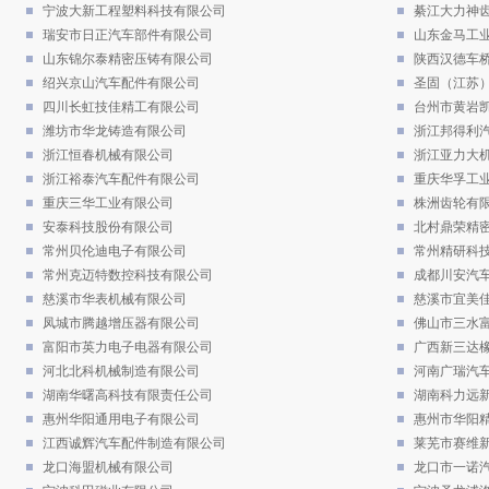
宁波大新工程塑料科技有限公司
綦江大力神
瑞安市日正汽车部件有限公司
山东金马工
山东锦尔泰精密压铸有限公司
陕西汉德车
绍兴京山汽车配件有限公司
圣固（江苏
四川长虹技佳精工有限公司
台州市黄岩
潍坊市华龙铸造有限公司
浙江邦得利
浙江恒春机械有限公司
浙江亚力大
浙江裕泰汽车配件有限公司
重庆华孚工
重庆三华工业有限公司
株洲齿轮有
安泰科技股份有限公司
北村鼎荣精密
常州贝伦迪电子有限公司
常州精研科
常州克迈特数控科技有限公司
成都川安汽
慈溪市华表机械有限公司
慈溪市宜美
凤城市腾越增压器有限公司
佛山市三水
富阳市英力电子电器有限公司
广西新三达
河北北科机械制造有限公司
河南广瑞汽
湖南华曙高科技有限责任公司
湖南科力远
惠州华阳通用电子有限公司
惠州市华阳
江西诚辉汽车配件制造有限公司
莱芜市赛维
龙口海盟机械有限公司
龙口市一诺