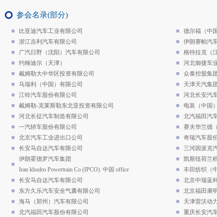
参会名录(部分)
比亚迪汽车工业有限公司
德尔福（中
浙江吉利汽车有限公司
伊朗赛帕汽
广汽日野（沈阳）汽车有限公司
格特拉克（
约翰迪尔（天津）
河北御捷车
戴姆勒大中华区投资有限公司
众泰控股集
马瑞利（中国）有限公司
天津天汽集
江铃汽车股份有限公司
河北长安汽
戴姆勒-克莱斯勒东北亚投资有限公司
电装（中国
河北长征汽车制造有限公司
北汽福田汽
一汽轿车股份有限公司
赛夫华兰德
北京汽车工业进出口公司
奇瑞汽车股
长安马自达汽车有限公司
三河因派克
伊朗霍德罗汽车集团
凯斯纽荷兰机
Iran khodro Powertrain Co (IPCO). 中国 office
丰田纺织（
长安马自达汽车有限公司
北京中瑞蓝
东方久乐汽车安全气囊有限公司
北京福田康
海马（郑州）汽车有限公司
天津雷沃动
北汽福田汽车股份有限公司
重庆长安汽