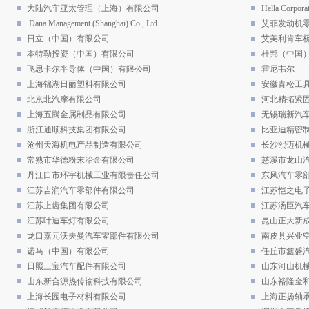
大陆汽车亚太管理（上海）有限公司
Hella Corpora
Dana Management (Shanghai) Co., Ltd.
艾菲发动机
日立（中国）有限公司
艾美利肯车
本特勒投资（中国）有限公司
杜邦（中国
飞思卡尔半导体（中国）有限公司
霍尼韦尔
上海锦湖日丽塑料有限公司
安徽青松工
北京北汽摩有限公司
河北精拓紧
上海五腾金属制品有限公司
无锡瑞新汽
浙江通顺科技集团有限公司
比亚迪精密
沧州天海机电产品制造有限公司
长沙熙迈机
常熟市华德粉末冶金有限公司
慈溪市龙山
丹江口市环宇机械工业有限责任公司
东风汽车零
江苏吉润汽车零部件有限公司
江苏恺之电
江苏上齿集团有限公司
江苏汤臣汽
江苏叶迪车灯有限公司
昆山正大新
龙口嘉元沃夫曼汽车零部件有限公司
南皮县兴业
诺马（中国）有限公司
任丘市鑫盛
日照三宝汽车配件有限公司
山东河山机
山东新合源热传输科技有限公司
山东裕隆金
上海长园电子材料有限公司
上海正扬轴