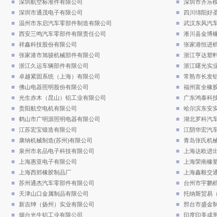
深圳航空标准件有限公司
深圳市齐乐
深圳市通茂电子有限公司
四川绵阳好
温州市东启汽车零部件制造有限公司
武汉东风汽
西安三鸣汽车零部件有限责任公司
淅川县金博
祥鑫科技股份有限公司
张家港恒进
张家港市旭骏机械部件有限公司
浙江亨达塑
浙江久运车辆部件有限公司
浙江曙光实
卓越紧固系统（上海）有限公司
常熟市长发
佛山电器照明股份有限公司
福州富全橡
光生赤木（昆山）铝工业有限公司
广东鸿泰科
贵阳航空电机有限公司
哈尔滨东安
鹤山市广明源照明电器有限公司
湖北罗科汽
江苏宏宝锻造有限公司
江阴华宏汽
康纳机械制造(苏州)有限公司
青岛张氏机
泉州市名品电子科技有限公司
上海达欧进
上海惠亚电子有限公司
上海荣南橡
上海西郊橡胶制品厂
上海鑫毅交
苏州通杰汽车零部件有限公司
台州市宇鹏
天津山口金属制品有限公司
托纳斯贸易
新吉绅（扬州）实业有限公司
邢台市盛金
烟台光生铝工业有限公司
印度印美成