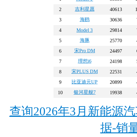
吉利星愿
2
40613
海鸥
3
30636
4
Model 3
29814
海豚
5
25770
宋Pro DM
6
24497
理想i6
7
24198
宋PLUS DM
8
22531
比亚迪元UP
9
20899
银河星舰7
10
19938
查询2026年3月新能
据-销