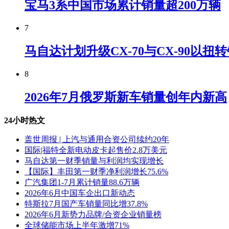
宝马3系中国市场累计销量超200万辆
7
马自达计划升级CX-70与CX-90以扭
8
2026年7月俄罗斯新车销量创年内新高
24小时热文
盖世周报 | 上汽与通用合资公司续约20年
国际|福特全新电动皮卡起售价2.8万美元
马自达第一财季销量与利润均实现增长
【国际】丰田第一财季净利润增长75.6%
广汽集团1-7月累计销量88.6万辆
2026年6月中国车企出口新动态
特斯拉7月国产车销量同比增37.8%
2026年6月新势力品牌/合资企业销量榜
全球储能市场上半年激增71%