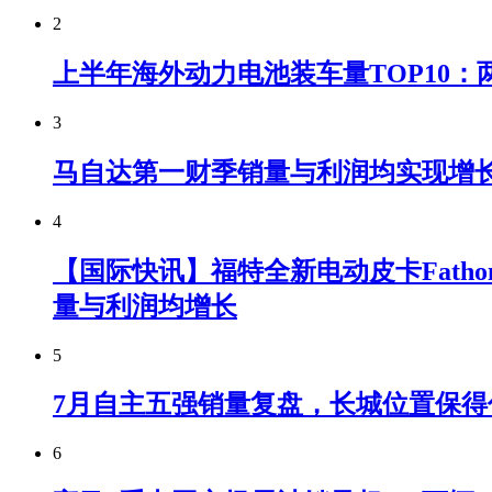
2
上半年海外动力电池装车量TOP10：
3
马自达第一财季销量与利润均实现增
4
【国际快讯】福特全新电动皮卡Fatho
量与利润均增长
5
7月自主五强销量复盘，长城位置保得
6