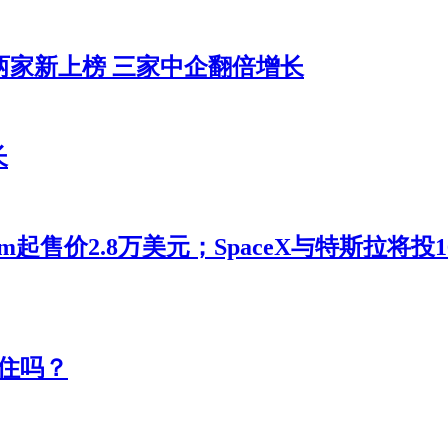
两家新上榜 三家中企翻倍增长
长
m起售价2.8万美元；SpaceX与特斯拉将
住吗？