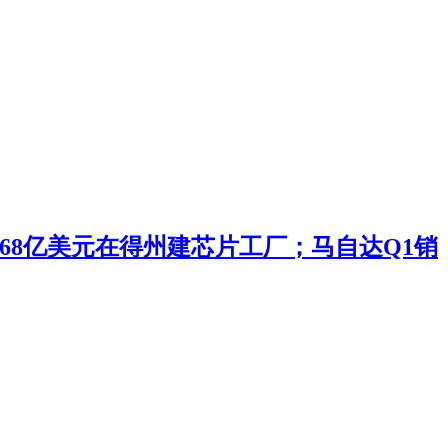
投168亿美元在得州建芯片工厂；马自达Q1销