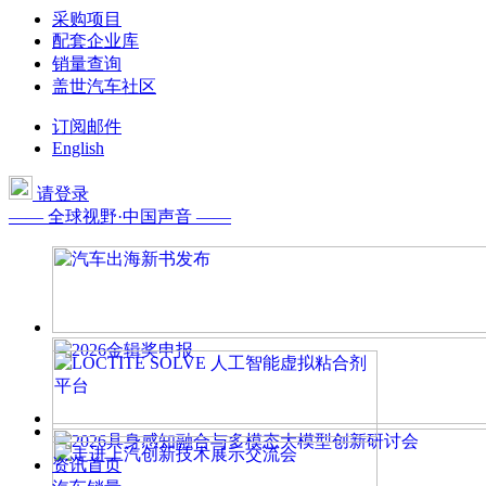
采购项目
配套企业库
销量查询
盖世汽车社区
订阅邮件
English
请登录
—— 全球视野·中国声音 ——
资讯首页