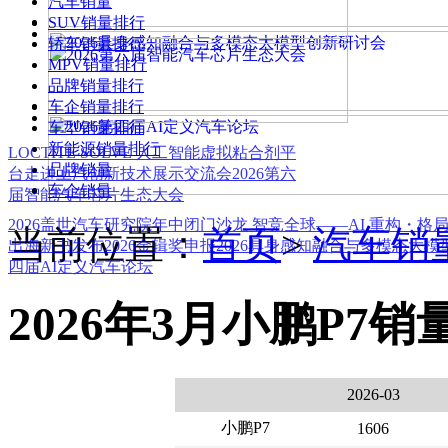
汽车销量
SUV销量排行
轿车销量排行
MPV销量排行
品牌销量排行
车企销量排行
车型销量排行
新能源销量排行
LOCTITE SOLVE 人工智能虚拟粘合剂平
品牌销量
台
走进上汽创新技术展示交流会
2026第六
车企销量
届智能汽车芯片生态大会
2026盖世汽车研究院年中闭门沙龙 智竞全球——AI 重构・格
当前位置：
首页
>
汽车销
出海新书发布
2026金辑奖申报
2026具身感知融合与多模态大
四届AI定义汽车论坛
2026年3月小鹏P7销
2026-03
小鹏P7
1606