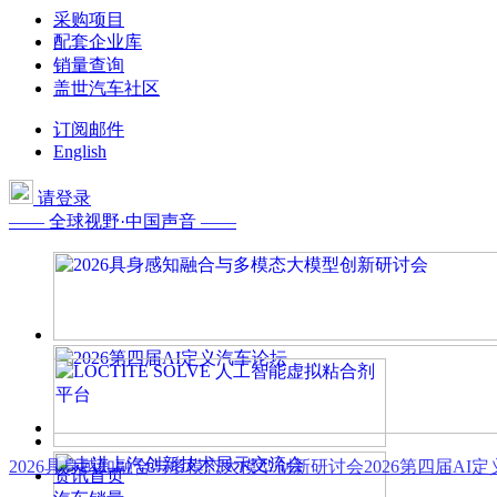
采购项目
配套企业库
销量查询
盖世汽车社区
订阅邮件
English
请登录
—— 全球视野·中国声音 ——
2026具身感知融合与多模态大模型创新研讨会
2026第四届AI
资讯首页