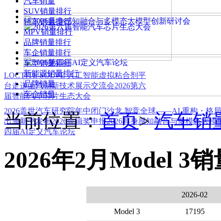
汽车销量
SUV销量排行
轿车销量排行
MPV销量排行
品牌销量排行
车企销量排行
车型销量排行
新能源销量排行
LOCTITE SOLVE 人工智能虚拟粘合剂平
品牌销量
台
走进上汽创新技术展示交流会
2026第六
车企销量
届智能汽车芯片生态大会
2026盖世汽车研究院年中闭门沙龙 智竞全球——AI 重构・格
当前位置：
首页
>
汽车销
出海新书发布
2026金辑奖申报
2026具身感知融合与多模态大
四届AI定义汽车论坛
2026年2月Model 3
2026-02
Model 3
17195