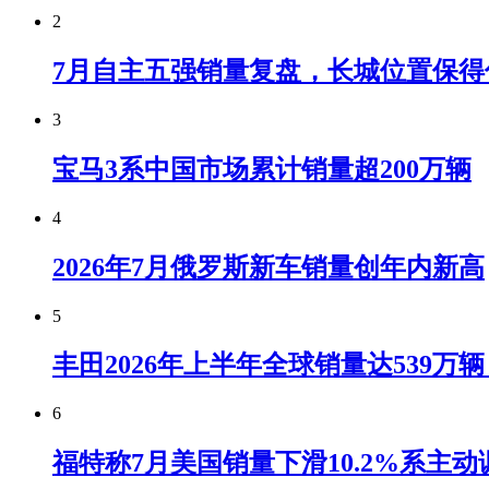
2
7月自主五强销量复盘，长城位置保得
3
宝马3系中国市场累计销量超200万辆
4
2026年7月俄罗斯新车销量创年内新高
5
丰田2026年上半年全球销量达539万
6
福特称7月美国销量下滑10.2%系主动