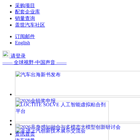
采购项目
配套企业库
销量查询
盖世汽车社区
订阅邮件
English
请登录
—— 全球视野·中国声音 ——
资讯首页