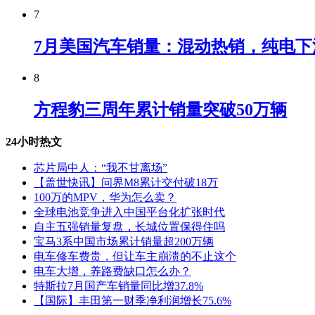
7
7月美国汽车销量：混动热销，纯电下
8
方程豹三周年累计销量突破50万辆
24小时热文
芯片局中人：“我不甘离场”
【盖世快讯】问界M8累计交付破18万
100万的MPV，华为怎么卖？
全球电池竞争进入中国平台化扩张时代
自主五强销量复盘，长城位置保得住吗
宝马3系中国市场累计销量超200万辆
电车修车费贵，但让车主崩溃的不止这个
电车大增，养路费缺口怎么办？
特斯拉7月国产车销量同比增37.8%
【国际】丰田第一财季净利润增长75.6%