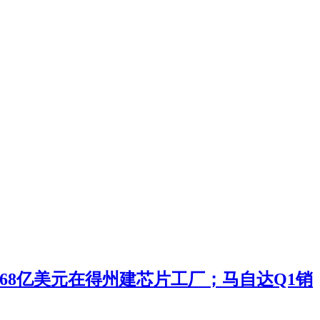
投168亿美元在得州建芯片工厂；马自达Q1销