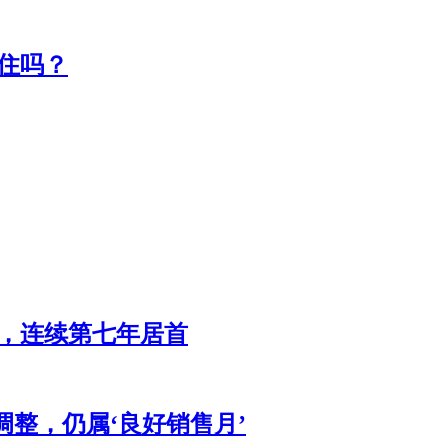
住吗？
辆，连续第七年居首
调整，仍属‘良好销售月’