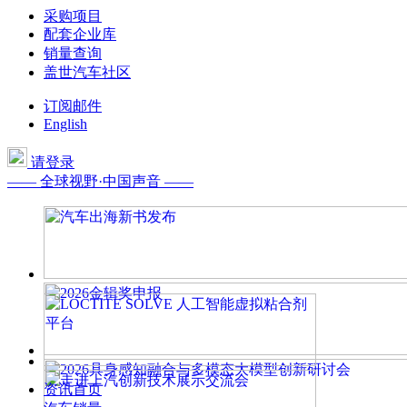
采购项目
配套企业库
销量查询
盖世汽车社区
订阅邮件
English
请登录
—— 全球视野·中国声音 ——
资讯首页