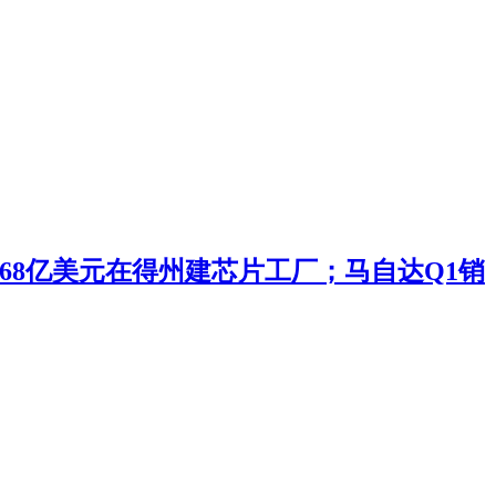
投168亿美元在得州建芯片工厂；马自达Q1销