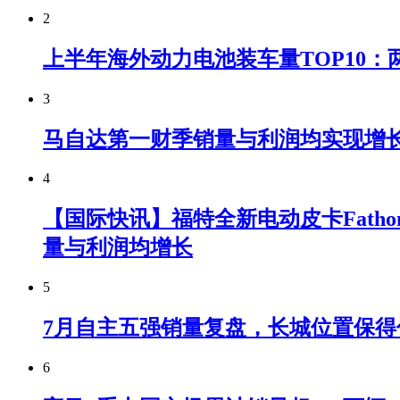
2
上半年海外动力电池装车量TOP10：
3
马自达第一财季销量与利润均实现增
4
【国际快讯】福特全新电动皮卡Fatho
量与利润均增长
5
7月自主五强销量复盘，长城位置保得
6