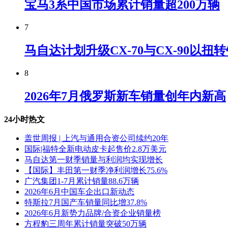
宝马3系中国市场累计销量超200万辆
7
马自达计划升级CX-70与CX-90以扭
8
2026年7月俄罗斯新车销量创年内新高
24小时热文
盖世周报 | 上汽与通用合资公司续约20年
国际|福特全新电动皮卡起售价2.8万美元
马自达第一财季销量与利润均实现增长
【国际】丰田第一财季净利润增长75.6%
广汽集团1-7月累计销量88.6万辆
2026年6月中国车企出口新动态
特斯拉7月国产车销量同比增37.8%
2026年6月新势力品牌/合资企业销量榜
方程豹三周年累计销量突破50万辆