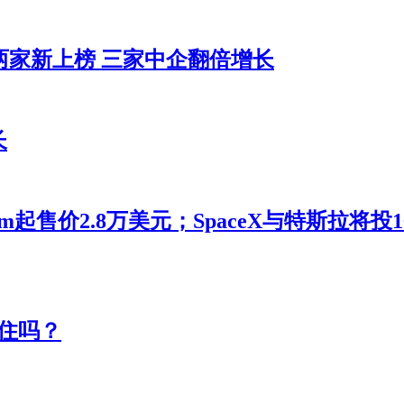
两家新上榜 三家中企翻倍增长
长
m起售价2.8万美元；SpaceX与特斯拉将
住吗？