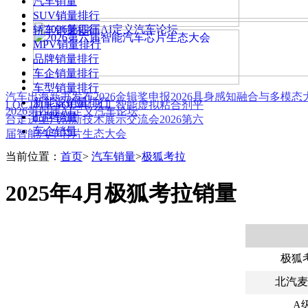
汽车销量
SUV销量排行
轿车销量排行
MPV销量排行
品牌销量排行
车企销量排行
车型销量排行
汽车出海新书发布
2026金辑奖申报
2026具身感知融合与多模
新能源销量排行
LOCTITE SOLVE 人工智能虚拟粘合剂平
2026第四届AI定义汽车论坛
品牌销量
台
走进上汽创新技术展示交流会
2026第六
车企销量
届智能汽车芯片生态大会
当前位置：
首页
>
汽车销量
>
极狐考拉
2025年4月极狐考拉销量
极狐
北汽麦
A