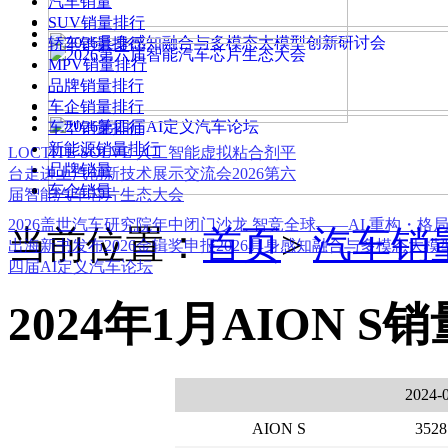
汽车销量
SUV销量排行
轿车销量排行
MPV销量排行
品牌销量排行
车企销量排行
车型销量排行
新能源销量排行
LOCTITE SOLVE 人工智能虚拟粘合剂平
品牌销量
台
走进上汽创新技术展示交流会
2026第六
车企销量
届智能汽车芯片生态大会
2026盖世汽车研究院年中闭门沙龙 智竞全球——AI 重构・格
当前位置：
首页
>
汽车销
出海新书发布
2026金辑奖申报
2026具身感知融合与多模态大
四届AI定义汽车论坛
2024年1月AION S销
2024-
AION S
3528