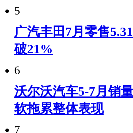
5
广汽丰田7月零售5.
破21%
6
沃尔沃汽车5-7月销
软拖累整体表现
7