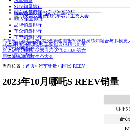
汽车销量
SUV销量排行
轿车销量排行
MPV销量排行
品牌销量排行
车企销量排行
车型销量排行
汽车出海新书发布
2026金辑奖申报
2026具身感知融合与多模
新能源销量排行
LOCTITE SOLVE 人工智能虚拟粘合剂平
2026第四届AI定义汽车论坛
品牌销量
台
走进上汽创新技术展示交流会
2026第六
车企销量
届智能汽车芯片生态大会
当前位置：
首页
>
汽车销量
>
哪吒S REEV
2023年10月哪吒S REEV销量
哪吒S 
合众
B