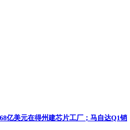
投168亿美元在得州建芯片工厂；马自达Q1销