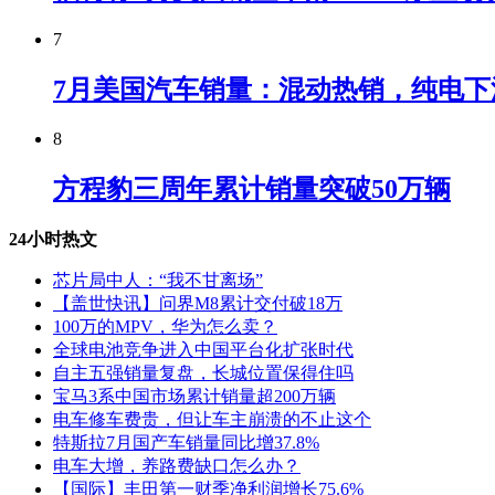
7
7月美国汽车销量：混动热销，纯电下
8
方程豹三周年累计销量突破50万辆
24小时热文
芯片局中人：“我不甘离场”
【盖世快讯】问界M8累计交付破18万
100万的MPV，华为怎么卖？
全球电池竞争进入中国平台化扩张时代
自主五强销量复盘，长城位置保得住吗
宝马3系中国市场累计销量超200万辆
电车修车费贵，但让车主崩溃的不止这个
特斯拉7月国产车销量同比增37.8%
电车大增，养路费缺口怎么办？
【国际】丰田第一财季净利润增长75.6%