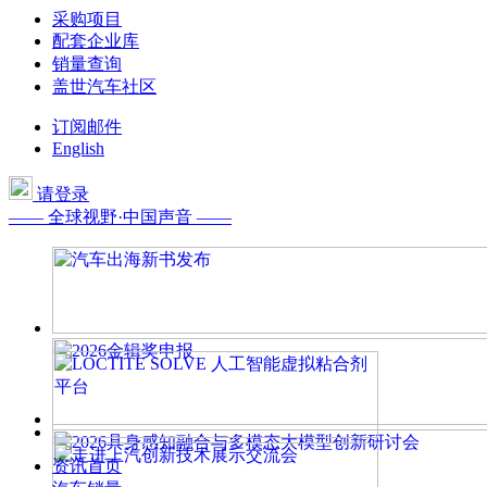
采购项目
配套企业库
销量查询
盖世汽车社区
订阅邮件
English
请登录
—— 全球视野·中国声音 ——
资讯首页