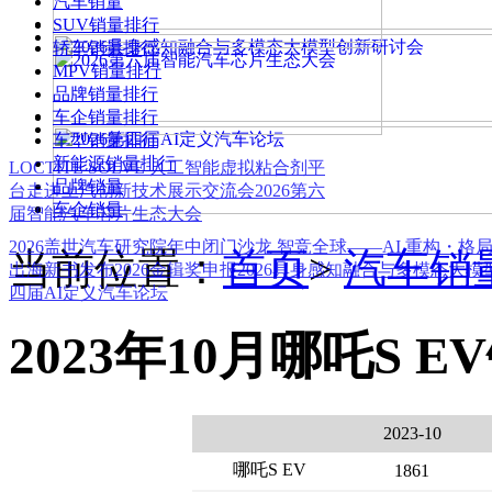
汽车销量
SUV销量排行
轿车销量排行
MPV销量排行
品牌销量排行
车企销量排行
车型销量排行
新能源销量排行
LOCTITE SOLVE 人工智能虚拟粘合剂平
品牌销量
台
走进上汽创新技术展示交流会
2026第六
车企销量
届智能汽车芯片生态大会
2026盖世汽车研究院年中闭门沙龙 智竞全球——AI 重构・格
当前位置：
首页
>
汽车销
出海新书发布
2026金辑奖申报
2026具身感知融合与多模态大
四届AI定义汽车论坛
2023年10月哪吒S E
2023-10
哪吒S EV
1861