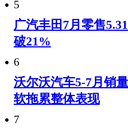
5
广汽丰田7月零售5.
破21%
6
沃尔沃汽车5-7月销
软拖累整体表现
7