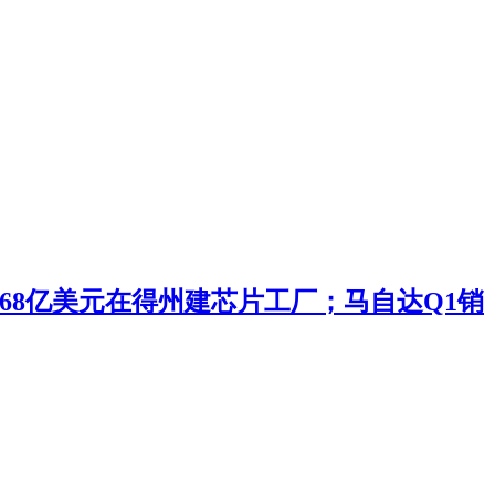
投168亿美元在得州建芯片工厂；马自达Q1销