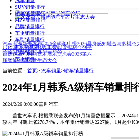
汽车销量
SUV销量排行
轿车销量排行
MPV销量排行
品牌销量排行
车企销量排行
车型销量排行
汽车出海新书发布
2026金辑奖申报
2026具身感知融合与多模
新能源销量排行
LOCTITE SOLVE 人工智能虚拟粘合剂平
2026第四届AI定义汽车论坛
品牌销量
台
走进上汽创新技术展示交流会
2026第六
车企销量
届智能汽车芯片生态大会
当前位置：
首页
>
汽车销量
>
轿车销量排行
2024年1月韩系A级轿车销量排
2024/2/29 0:00:00
盖世汽车
盖世汽车讯 根据乘联会发布的1月销量数据显示， 2024年
较去年同期上涨278.74%，本年累计销量达2227辆。1月起