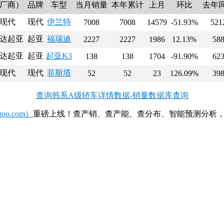
厂商）
品牌
车型
当月销量
本年累计
上月
环比
去年
现代
现代
伊兰特
7008
7008
14579
-51.93%
521
达起亚
起亚
福瑞迪
2227
2227
1986
12.13%
58
达起亚
起亚
起亚K3
138
138
1704
-91.90%
62
现代
现代
菲斯塔
52
52
23
126.09%
39
查询韩系A级轿车详情数据-销量数据库查询
o.com）
重磅上线！查产销、查产能、查分布、智能预测分析