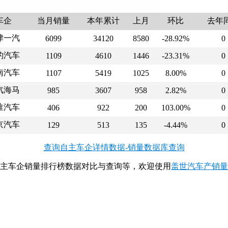
车企
当月销量
本年累计
上月
环比
去年
津一汽
6099
34120
8580
-28.92%
0
豹汽车
1109
4610
1446
-23.31%
0
南汽车
1107
5419
1025
8.00%
0
汽海马
985
3607
958
2.82%
0
淮汽车
406
922
200
103.00%
0
京汽车
129
513
135
-4.44%
0
查询自主车企详情数据-销量数据库查询
月自主车企销量排行榜数据对比与查询等，欢迎使用
盖世汽车产销量