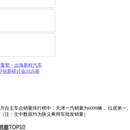
局重塑・出海新程
汽车
模型创新研讨会
2026第
5月自主车企销量排行榜中，天津一汽销量为6099辆， 位居第一。
辆。（注：文中数据均为狭义乘用车批发销量）