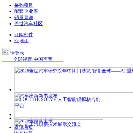
采购项目
配套企业库
销量查询
盖世汽车社区
订阅邮件
English
请登录
—— 全球视野·中国声音 ——
资讯首页