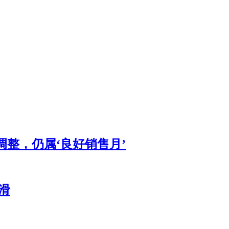
调整，仍属‘良好销售月’
滑