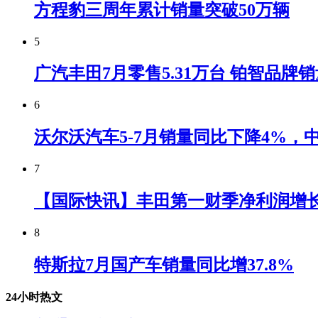
方程豹三周年累计销量突破50万辆
5
广汽丰田7月零售5.31万台 铂智品牌
6
沃尔沃汽车5-7月销量同比下降4%
7
【国际快讯】丰田第一财季净利润增长7
8
特斯拉7月国产车销量同比增37.8%
24小时热文