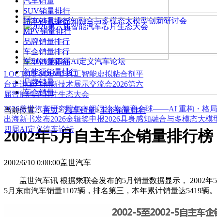
汽车销量
SUV销量排行
轿车销量排行
MPV销量排行
品牌销量排行
车企销量排行
车型销量排行
新能源销量排行
LOCTITE SOLVE 人工智能虚拟粘合剂平
品牌销量
台
走进上汽创新技术展示交流会
2026第六
车企销量
届智能汽车芯片生态大会
2026盖世汽车研究院年中闭门沙龙 智竞全球——AI 重构・格
当前位置：
首页
>
汽车销量
>
车企销量排行
出海新书发布
2026金辑奖申报
2026具身感知融合与多模态大
四届AI定义汽车论坛
2002年5月自主车企销量排行榜
2002/6/10 0:00:00
盖世汽车
盖世汽车讯 根据乘联会发布的5月销量数据显示， 2002年
5月东南汽车销量1107辆，排名第三，本年累计销量达5419