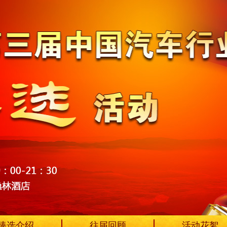
臻选介绍
往届回顾
活动花絮