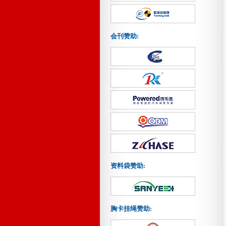
会刊赞助:
资料袋赞助:
胸卡挂绳赞助: