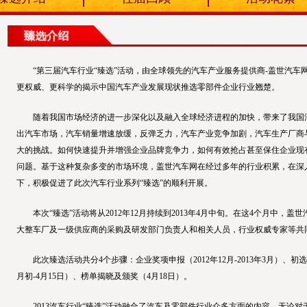
“第三届汽车行业“臻选”活动，由全球领先的汽车产业服务提供商-盖世汽
更权威、更科学的揭示中国汽车产业发展现状推选零部件企业行业翘楚。
随着我国市场经济的进一步深化以及融入全球经济进程的加快，带来了我国
出汽车市场，汽车销量增速放缓，反弹乏力，汽车产业竞争加剧，汽车生产厂商
大的挑战。如何快速提升并增强企业品牌竞争力，如何有效抢占甚至保住企业现
问题。基于这种复杂多变的市场环境，盖世汽车网在经过多年的行业积累，在深
下，积极促进了此次汽车行业系列“臻选”的顺利开展。
本次“臻选”活动将从2012年12月持续到2013年4月中旬。在这4个月中
大整车厂及一级供应商的采购及研发部门负责人和相关人员，行业权威专家等共同
此次臻选活动共分4个步骤：企业奖项申报（2012年12月-2013年3月）、初选（
月初-4月15日）、榜单揭晓及颁奖（4月18日）。
2013汽车行业“臻选”活动融合了汽车及零部件行业众多方面的内容，无论