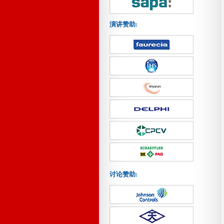
演讲赞助:
讨论赞助: