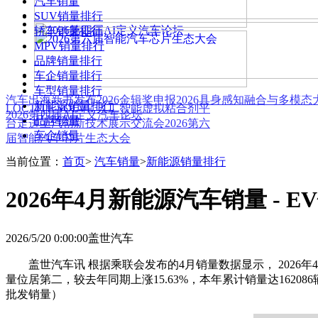
汽车销量
SUV销量排行
轿车销量排行
MPV销量排行
品牌销量排行
车企销量排行
车型销量排行
汽车出海新书发布
2026金辑奖申报
2026具身感知融合与多模
新能源销量排行
LOCTITE SOLVE 人工智能虚拟粘合剂平
2026第四届AI定义汽车论坛
品牌销量
台
走进上汽创新技术展示交流会
2026第六
车企销量
届智能汽车芯片生态大会
当前位置：
首页
>
汽车销量
>
新能源销量排行
2026年4月新能源汽车销量 - 
2026/5/20 0:00:00
盖世汽车
盖世汽车讯 根据乘联会发布的4月销量数据显示， 2026年4月
量位居第二，较去年同期上涨15.63%，本年累计销量达162086
批发销量）