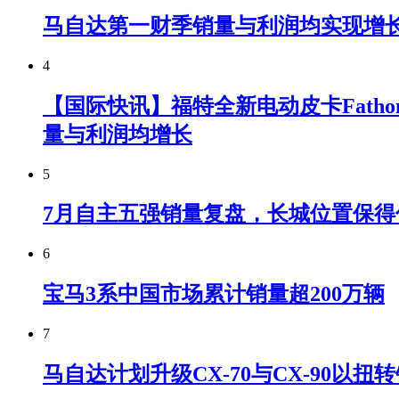
马自达第一财季销量与利润均实现增
4
【国际快讯】福特全新电动皮卡Fatho
量与利润均增长
5
7月自主五强销量复盘，长城位置保得
6
宝马3系中国市场累计销量超200万辆
7
马自达计划升级CX-70与CX-90以扭