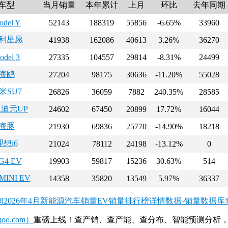
车型
当月销量
本年累计
上月
环比
去年同期
odel Y
52143
188319
55856
-6.65%
33960
利星愿
41938
162086
40613
3.26%
36270
odel 3
27335
104557
29814
-8.31%
24499
海鸥
27204
98175
30636
-11.20%
55028
米SU7
26826
36059
7882
240.35%
28585
迪元UP
24602
67450
20899
17.72%
16044
海豚
21930
69836
25770
-14.90%
18218
理想i6
21024
78112
24198
-13.12%
0
G4 EV
19903
59817
15236
30.63%
514
INI EV
14358
35820
13549
5.97%
36337
询2026年4月新能源汽车销量EV销量排行榜详情数据-销量数据库
o.com）
重磅上线！查产销、查产能、查分布、智能预测分析