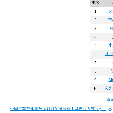
排名
1
M
吉
2
3
M
4
小
5
比亚
6
7
8
9
M
宏光M
10
查
中国汽车产销量数据智能预测分析工具盖亚系统（gaia.gasgo