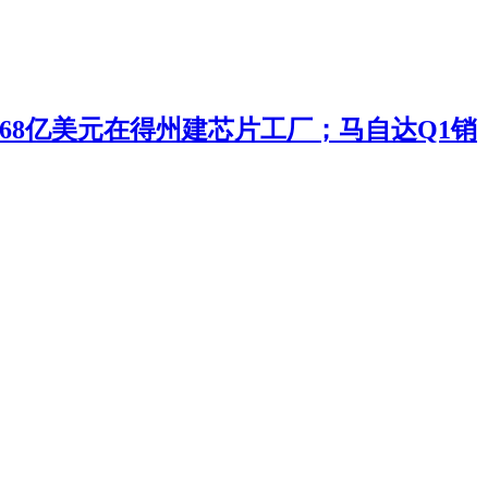
投168亿美元在得州建芯片工厂；马自达Q1销