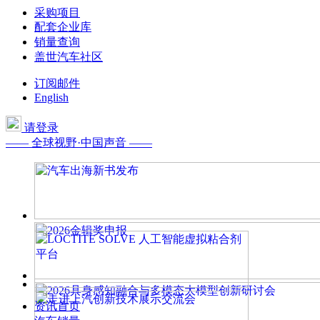
采购项目
配套企业库
销量查询
盖世汽车社区
订阅邮件
English
请登录
—— 全球视野·中国声音 ——
资讯首页