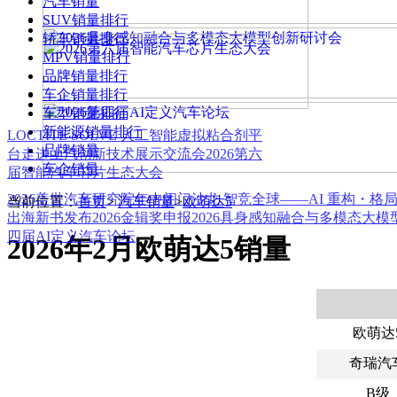
汽车销量
SUV销量排行
轿车销量排行
MPV销量排行
品牌销量排行
车企销量排行
车型销量排行
新能源销量排行
LOCTITE SOLVE 人工智能虚拟粘合剂平
品牌销量
台
走进上汽创新技术展示交流会
2026第六
车企销量
届智能汽车芯片生态大会
2026盖世汽车研究院年中闭门沙龙 智竞全球——AI 重构・格
当前位置：
首页
>
汽车销量
>
欧萌达5
出海新书发布
2026金辑奖申报
2026具身感知融合与多模态大
四届AI定义汽车论坛
2026年2月欧萌达5销量
欧萌达
奇瑞汽
B级