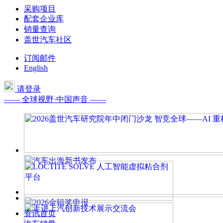
采购项目
配套企业库
销量查询
盖世汽车社区
订阅邮件
English
请登录
—— 全球视野·中国声音 ——
资讯首页