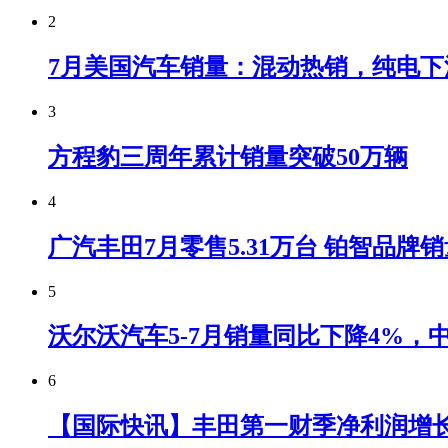
2
7月美国汽车销量：混动热销，纯电下
3
方程豹三周年累计销量突破50万辆
4
广汽丰田7月零售5.31万台 铂智品牌
5
沃尔沃汽车5-7月销量同比下降4%
6
【国际快讯】丰田第一财季净利润增长7