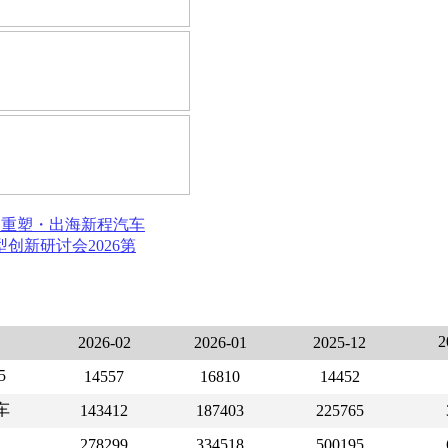
局重塑・出海新程
汽车
模型创新研讨会
2026第
2026-02
2026-01
2025-12
5
14557
16810
14452
车
143412
187403
225765
278299
334518
500195