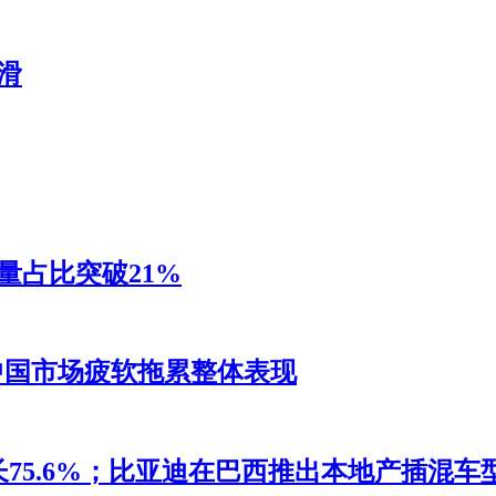
滑
销量占比突破21%
，中国市场疲软拖累整体表现
5.6%；比亚迪在巴西推出本地产插混车型