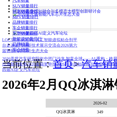
汽车销量
SUV销量排行
轿车销量排行
MPV销量排行
品牌销量排行
车企销量排行
车型销量排行
新能源销量排行
LOCTITE SOLVE 人工智能虚拟粘合剂平
品牌销量
台
走进上汽创新技术展示交流会
2026第六
车企销量
届智能汽车芯片生态大会
2026盖世汽车研究院年中闭门沙龙 智竞全球——AI 重构・格
当前位置：
首页
>
汽车销
出海新书发布
2026金辑奖申报
2026具身感知融合与多模态大
四届AI定义汽车论坛
2026年2月QQ冰淇
2026-02
QQ冰淇淋
349