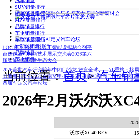
汽车销量
SUV销量排行
轿车销量排行
MPV销量排行
品牌销量排行
车企销量排行
车型销量排行
新能源销量排行
LOCTITE SOLVE 人工智能虚拟粘合剂平
品牌销量
台
走进上汽创新技术展示交流会
2026第六
车企销量
届智能汽车芯片生态大会
2026盖世汽车研究院年中闭门沙龙 智竞全球——AI 重构・格
当前位置：
首页
>
汽车销
出海新书发布
2026金辑奖申报
2026具身感知融合与多模态大
四届AI定义汽车论坛
2026年2月沃尔沃XC4
2026
沃尔沃XC40 BEV
15