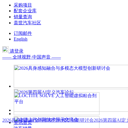
采购项目
配套企业库
销量查询
盖世汽车社区
订阅邮件
English
请登录
—— 全球视野·中国声音 ——
2026具身感知融合与多模态大模型创新研讨会
2026第四届AI
资讯首页