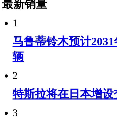
最新销量
1
马鲁蒂铃木预计203
辆
2
特斯拉将在日本增设
3