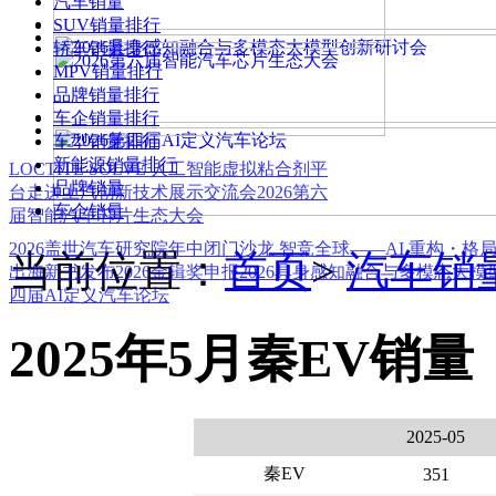
汽车销量
SUV销量排行
轿车销量排行
MPV销量排行
品牌销量排行
车企销量排行
车型销量排行
新能源销量排行
LOCTITE SOLVE 人工智能虚拟粘合剂平
品牌销量
台
走进上汽创新技术展示交流会
2026第六
车企销量
届智能汽车芯片生态大会
2026盖世汽车研究院年中闭门沙龙 智竞全球——AI 重构・格
当前位置：
首页
>
汽车销
出海新书发布
2026金辑奖申报
2026具身感知融合与多模态大
四届AI定义汽车论坛
2025年5月秦EV销量
2025-05
秦EV
351