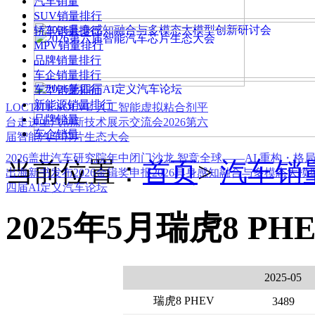
汽车销量
SUV销量排行
轿车销量排行
MPV销量排行
品牌销量排行
车企销量排行
车型销量排行
新能源销量排行
LOCTITE SOLVE 人工智能虚拟粘合剂平
品牌销量
台
走进上汽创新技术展示交流会
2026第六
车企销量
届智能汽车芯片生态大会
2026盖世汽车研究院年中闭门沙龙 智竞全球——AI 重构・格
当前位置：
首页
>
汽车销
出海新书发布
2026金辑奖申报
2026具身感知融合与多模态大
四届AI定义汽车论坛
2025年5月瑞虎8 PH
2025-05
瑞虎8 PHEV
3489