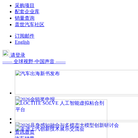
采购项目
配套企业库
销量查询
盖世汽车社区
订阅邮件
English
请登录
—— 全球视野·中国声音 ——
资讯首页