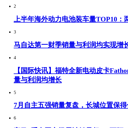
2
上半年海外动力电池装车量TOP10：
3
马自达第一财季销量与利润均实现增
4
【国际快讯】福特全新电动皮卡Fatho
量与利润均增长
5
7月自主五强销量复盘，长城位置保得
6