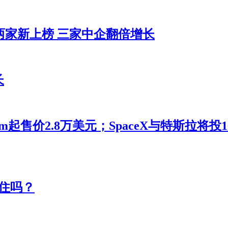
两家新上榜 三家中企翻倍增长
长
m起售价2.8万美元；SpaceX与特斯拉将
住吗？