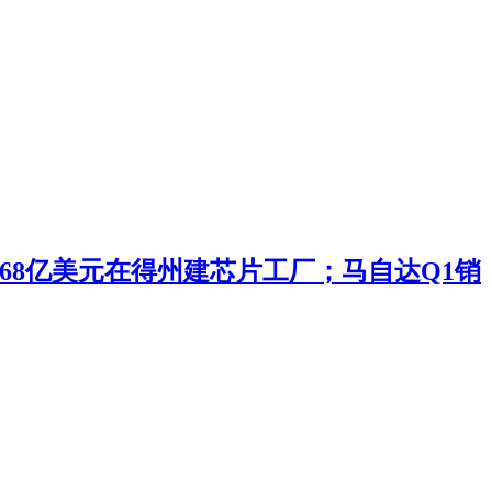
投168亿美元在得州建芯片工厂；马自达Q1销