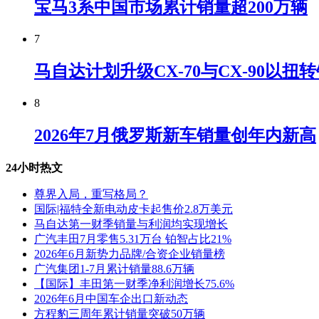
宝马3系中国市场累计销量超200万辆
7
马自达计划升级CX-70与CX-90以扭
8
2026年7月俄罗斯新车销量创年内新高
24小时热文
尊界入局，重写格局？
国际|福特全新电动皮卡起售价2.8万美元
马自达第一财季销量与利润均实现增长
广汽丰田7月零售5.31万台 铂智占比21%
2026年6月新势力品牌/合资企业销量榜
广汽集团1-7月累计销量88.6万辆
【国际】丰田第一财季净利润增长75.6%
2026年6月中国车企出口新动态
方程豹三周年累计销量突破50万辆