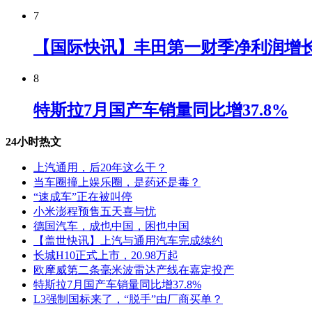
7
【国际快讯】丰田第一财季净利润增长7
8
特斯拉7月国产车销量同比增37.8%
24小时热文
上汽通用，后20年这么干？
当车圈撞上娱乐圈，是药还是毒？
“速成车”正在被叫停
小米澎程预售五天喜与忧
德国汽车，成也中国，困也中国
【盖世快讯】上汽与通用汽车完成续约
长城H10正式上市，20.98万起
欧摩威第二条毫米波雷达产线在嘉定投产
特斯拉7月国产车销量同比增37.8%
L3强制国标来了，“脱手”由厂商买单？