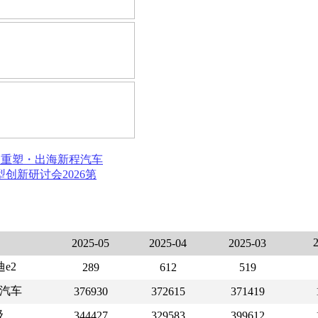
局重塑・出海新程
汽车
模型创新研讨会
2026第
2025-05
2025-04
2025-03
e2
289
612
519
汽车
376930
372615
371419
级
344427
329583
399612