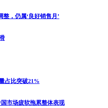
调整，仍属‘良好销售月’
滑
销量占比突破21%
，中国市场疲软拖累整体表现