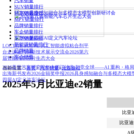
汽车销量
SUV销量排行
轿车销量排行
MPV销量排行
品牌销量排行
车企销量排行
车型销量排行
新能源销量排行
LOCTITE SOLVE 人工智能虚拟粘合剂平
品牌销量
台
走进上汽创新技术展示交流会
2026第六
车企销量
届智能汽车芯片生态大会
2026盖世汽车研究院年中闭门沙龙 智竞全球——AI 重构・格
当前位置：
首页
>
汽车销量
>
比亚迪e2
出海新书发布
2026金辑奖申报
2026具身感知融合与多模态大
四届AI定义汽车论坛
2025年5月比亚迪e2销量
比亚迪
比亚迪
A