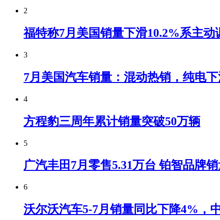
2
福特称7月美国销量下滑10.2%系主动
3
7月美国汽车销量：混动热销，纯电下
4
方程豹三周年累计销量突破50万辆
5
广汽丰田7月零售5.31万台 铂智品牌
6
沃尔沃汽车5-7月销量同比下降4%