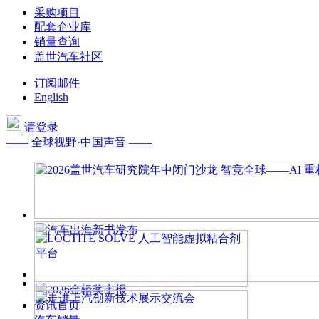
采购项目
配套企业库
销量查询
盖世汽车社区
订阅邮件
English
请登录
—— 全球视野·中国声音 ——
资讯首页