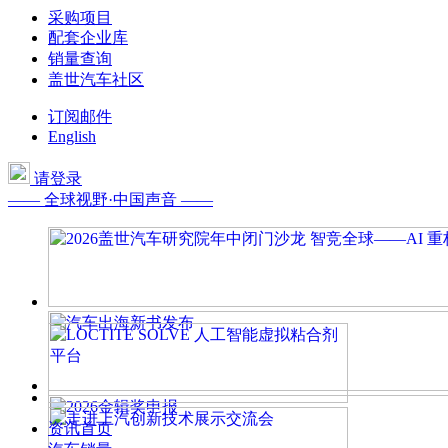
采购项目
配套企业库
销量查询
盖世汽车社区
订阅邮件
English
请登录
—— 全球视野·中国声音 ——
资讯首页