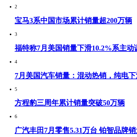
2
宝马3系中国市场累计销量超200万辆
3
福特称7月美国销量下滑10.2%系主动
4
7月美国汽车销量：混动热销，纯电下
5
方程豹三周年累计销量突破50万辆
6
广汽丰田7月零售5.31万台 铂智品牌