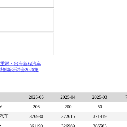
局重塑・出海新程
汽车
模型创新研讨会
2026第
2025-05
2025-04
2025-03
V
206
200
50
汽车
376930
372615
371419
级
361190
326969
386583