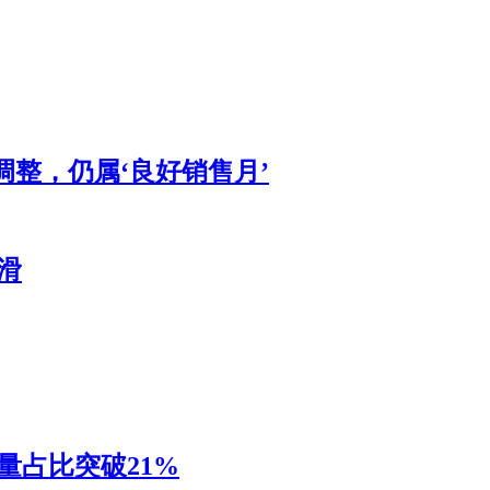
调整，仍属‘良好销售月’
滑
销量占比突破21%