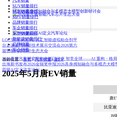
汽车销量
SUV销量排行
轿车销量排行
MPV销量排行
品牌销量排行
车企销量排行
车型销量排行
新能源销量排行
LOCTITE SOLVE 人工智能虚拟粘合剂平
品牌销量
台
走进上汽创新技术展示交流会
2026第六
车企销量
届智能汽车芯片生态大会
2026盖世汽车研究院年中闭门沙龙 智竞全球——AI 重构・格
当前位置：
首页
>
汽车销量
>
唐EV
出海新书发布
2026金辑奖申报
2026具身感知融合与多模态大
四届AI定义汽车论坛
2025年5月唐EV销量
唐E
比亚迪
B