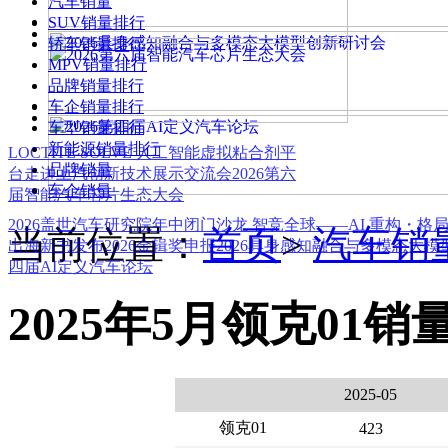
汽车销量
SUV销量排行
轿车销量排行
MPV销量排行
品牌销量排行
车企销量排行
车型销量排行
新能源销量排行
LOCTITE SOLVE 人工智能虚拟粘合剂平
品牌销量
台
走进上汽创新技术展示交流会
2026第六
车企销量
届智能汽车芯片生态大会
2026盖世汽车研究院年中闭门沙龙 智竞全球——AI 重构・格
当前位置：
首页
>
汽车销
出海新书发布
2026金辑奖申报
2026具身感知融合与多模态大
四届AI定义汽车论坛
2025年5月领克01销
2025-05
领克01
423