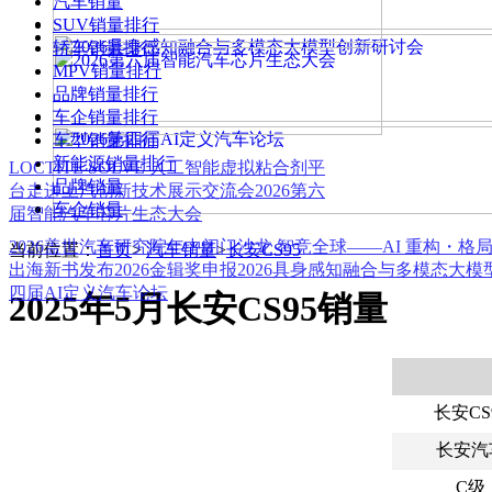
汽车销量
SUV销量排行
轿车销量排行
MPV销量排行
品牌销量排行
车企销量排行
车型销量排行
新能源销量排行
LOCTITE SOLVE 人工智能虚拟粘合剂平
品牌销量
台
走进上汽创新技术展示交流会
2026第六
车企销量
届智能汽车芯片生态大会
2026盖世汽车研究院年中闭门沙龙 智竞全球——AI 重构・格
当前位置：
首页
>
汽车销量
>
长安CS95
出海新书发布
2026金辑奖申报
2026具身感知融合与多模态大
四届AI定义汽车论坛
2025年5月长安CS95销量
长安CS
长安汽
C级