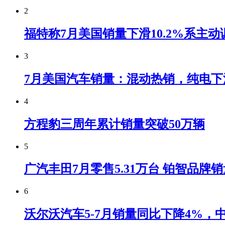
2
福特称7月美国销量下滑10.2%系主动
3
7月美国汽车销量：混动热销，纯电下
4
方程豹三周年累计销量突破50万辆
5
广汽丰田7月零售5.31万台 铂智品牌
6
沃尔沃汽车5-7月销量同比下降4%