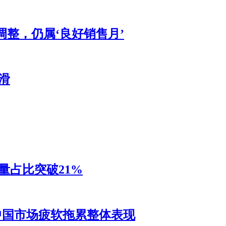
调整，仍属‘良好销售月’
滑
销量占比突破21%
，中国市场疲软拖累整体表现