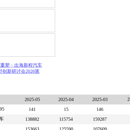
局重塑・出海新程
汽车
模型创新研讨会
2026第
2025-05
2025-04
2025-03
95
141
15
146
车
138882
115754
159287
153663
125590
107609