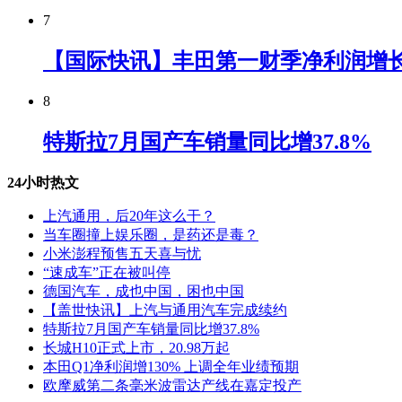
7
【国际快讯】丰田第一财季净利润增长7
8
特斯拉7月国产车销量同比增37.8%
24小时热文
上汽通用，后20年这么干？
当车圈撞上娱乐圈，是药还是毒？
小米澎程预售五天喜与忧
“速成车”正在被叫停
德国汽车，成也中国，困也中国
【盖世快讯】上汽与通用汽车完成续约
特斯拉7月国产车销量同比增37.8%
长城H10正式上市，20.98万起
本田Q1净利润增130% 上调全年业绩预期
欧摩威第二条毫米波雷达产线在嘉定投产