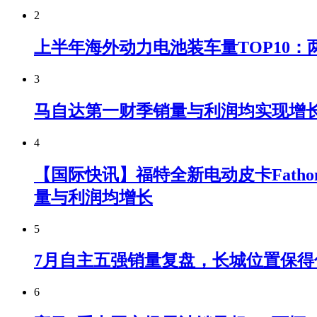
2
上半年海外动力电池装车量TOP10：
3
马自达第一财季销量与利润均实现增
4
【国际快讯】福特全新电动皮卡Fatho
量与利润均增长
5
7月自主五强销量复盘，长城位置保得
6