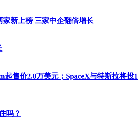
两家新上榜 三家中企翻倍增长
长
m起售价2.8万美元；SpaceX与特斯拉将
住吗？