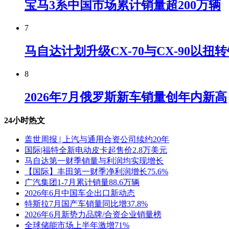
宝马3系中国市场累计销量超200万辆
7
马自达计划升级CX-70与CX-90以扭
8
2026年7月俄罗斯新车销量创年内新高
24小时热文
盖世周报 | 上汽与通用合资公司续约20年
国际|福特全新电动皮卡起售价2.8万美元
马自达第一财季销量与利润均实现增长
【国际】丰田第一财季净利润增长75.6%
广汽集团1-7月累计销量88.6万辆
2026年6月中国车企出口新动态
特斯拉7月国产车销量同比增37.8%
2026年6月新势力品牌/合资企业销量榜
全球储能市场上半年激增71%