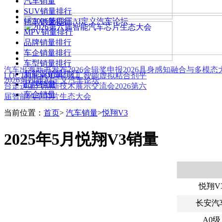
汽车销量
SUV销量排行
轿车销量排行
MPV销量排行
品牌销量排行
车企销量排行
车型销量排行
汽车出海新书发布
2026金辑奖申报
2026具身感知融合与多模
新能源销量排行
LOCTITE SOLVE 人工智能虚拟粘合剂平
2026第四届AI定义汽车论坛
品牌销量
台
走进上汽创新技术展示交流会
2026第六
车企销量
届智能汽车芯片生态大会
当前位置：
首页
>
汽车销量
>
悦翔V3
2025年5月悦翔V3销量
悦翔V
长安汽
A0级