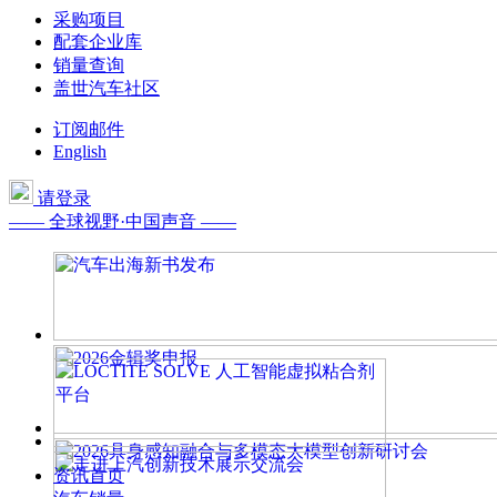
采购项目
配套企业库
销量查询
盖世汽车社区
订阅邮件
English
请登录
—— 全球视野·中国声音 ——
资讯首页