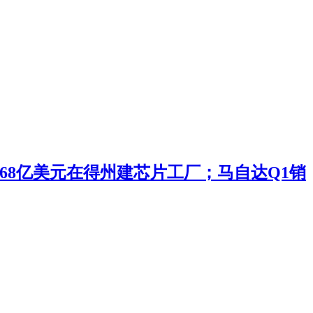
投168亿美元在得州建芯片工厂；马自达Q1销