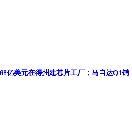
投168亿美元在得州建芯片工厂；马自达Q1销