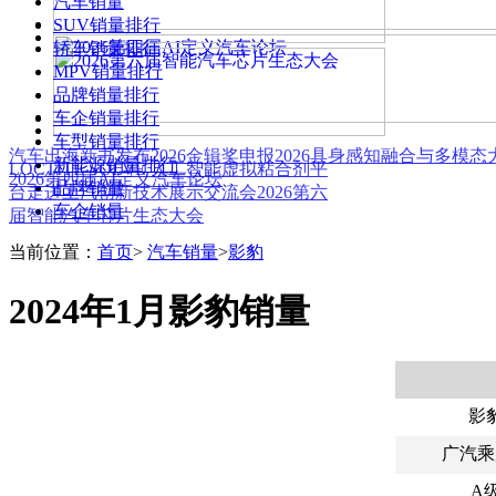
汽车销量
SUV销量排行
轿车销量排行
MPV销量排行
品牌销量排行
车企销量排行
车型销量排行
汽车出海新书发布
2026金辑奖申报
2026具身感知融合与多模
新能源销量排行
LOCTITE SOLVE 人工智能虚拟粘合剂平
2026第四届AI定义汽车论坛
品牌销量
台
走进上汽创新技术展示交流会
2026第六
车企销量
届智能汽车芯片生态大会
当前位置：
首页
>
汽车销量
>
影豹
2024年1月影豹销量
影
广汽乘
A