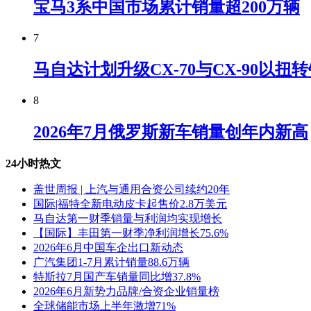
宝马3系中国市场累计销量超200万辆
7
马自达计划升级CX-70与CX-90以扭
8
2026年7月俄罗斯新车销量创年内新高
24小时热文
盖世周报 | 上汽与通用合资公司续约20年
国际|福特全新电动皮卡起售价2.8万美元
马自达第一财季销量与利润均实现增长
【国际】丰田第一财季净利润增长75.6%
2026年6月中国车企出口新动态
广汽集团1-7月累计销量88.6万辆
特斯拉7月国产车销量同比增37.8%
2026年6月新势力品牌/合资企业销量榜
全球储能市场上半年激增71%