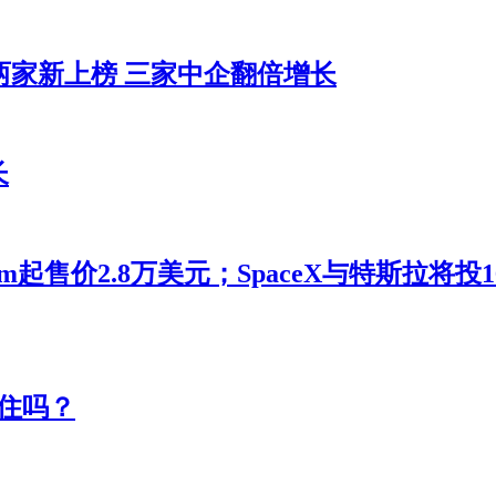
两家新上榜 三家中企翻倍增长
长
m起售价2.8万美元；SpaceX与特斯拉将
住吗？