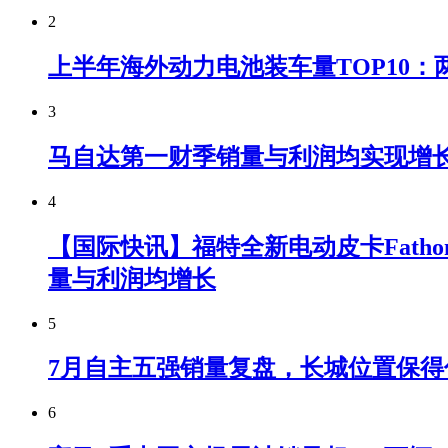
2
上半年海外动力电池装车量TOP10：
3
马自达第一财季销量与利润均实现增
4
【国际快讯】福特全新电动皮卡Fatho
量与利润均增长
5
7月自主五强销量复盘，长城位置保得
6