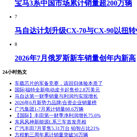
宝马3系中国市场累计销量超200万辆
7
马自达计划升级CX-70与CX-90以扭
8
2026年7月俄罗斯新车销量创年内新高
24小时热文
车载芯片的军备竞赛，该回归体验本质了
国际|福特全新电动皮卡起售价2.8万美元
马自达第一财季销量与利润均实现增长
2026年6月新势力品牌/合资企业销量榜
广汽集团1-7月累计销量88.6万辆
【国际】丰田第一财季净利润增长75.6%
东风风神新能源L系三车首发亮相
广汽丰田7月零售5.31万台 铂智占比21%
方程豹三周年累计销量突破50万辆