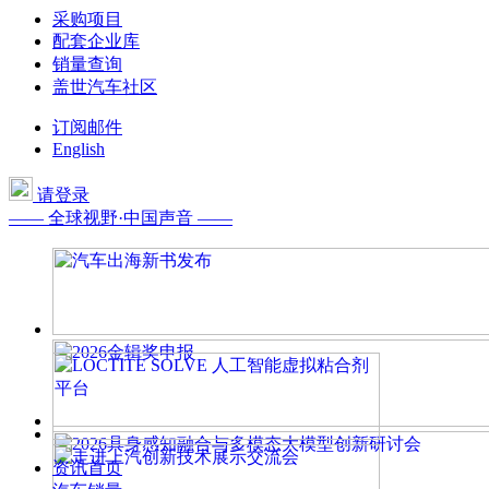
采购项目
配套企业库
销量查询
盖世汽车社区
订阅邮件
English
请登录
—— 全球视野·中国声音 ——
资讯首页