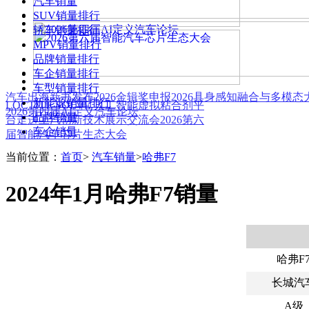
汽车销量
SUV销量排行
轿车销量排行
MPV销量排行
品牌销量排行
车企销量排行
车型销量排行
汽车出海新书发布
2026金辑奖申报
2026具身感知融合与多模
新能源销量排行
LOCTITE SOLVE 人工智能虚拟粘合剂平
2026第四届AI定义汽车论坛
品牌销量
台
走进上汽创新技术展示交流会
2026第六
车企销量
届智能汽车芯片生态大会
当前位置：
首页
>
汽车销量
>
哈弗F7
2024年1月哈弗F7销量
哈弗F
长城汽
A级