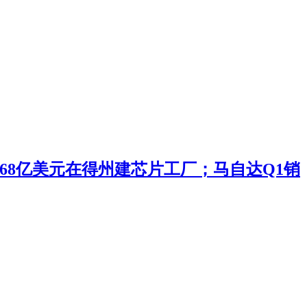
投168亿美元在得州建芯片工厂；马自达Q1销