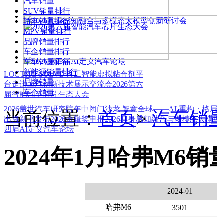
汽车销量
SUV销量排行
轿车销量排行
MPV销量排行
品牌销量排行
车企销量排行
车型销量排行
新能源销量排行
LOCTITE SOLVE 人工智能虚拟粘合剂平
品牌销量
台
走进上汽创新技术展示交流会
2026第六
车企销量
届智能汽车芯片生态大会
2026盖世汽车研究院年中闭门沙龙 智竞全球——AI 重构・格
当前位置：
首页
>
汽车销
出海新书发布
2026金辑奖申报
2026具身感知融合与多模态大
四届AI定义汽车论坛
2024年1月哈弗M6销
2024-01
哈弗M6
3501