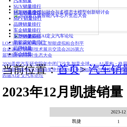
汽车销量
SUV销量排行
轿车销量排行
MPV销量排行
品牌销量排行
车企销量排行
车型销量排行
新能源销量排行
LOCTITE SOLVE 人工智能虚拟粘合剂平
品牌销量
台
走进上汽创新技术展示交流会
2026第六
车企销量
届智能汽车芯片生态大会
2026盖世汽车研究院年中闭门沙龙 智竞全球——AI 重构・格
当前位置：
首页
>
汽车销
出海新书发布
2026金辑奖申报
2026具身感知融合与多模态大
四届AI定义汽车论坛
2023年12月凯捷销量
2023-12
凯捷
1