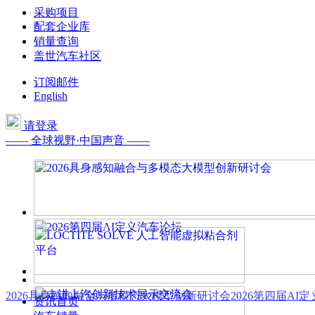
采购项目
配套企业库
销量查询
盖世汽车社区
订阅邮件
English
请登录
—— 全球视野·中国声音 ——
2026具身感知融合与多模态大模型创新研讨会
2026第四届AI
资讯首页