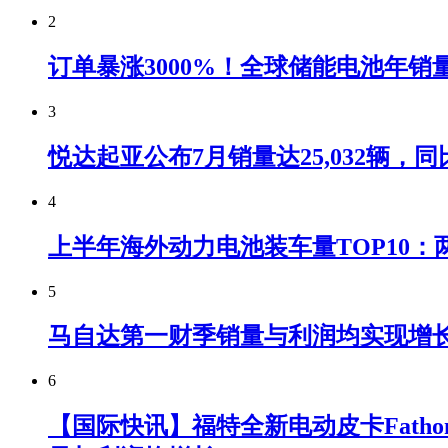
2
订单暴涨3000%！全球储能电池年销
3
悦达起亚公布7月销量达25,032辆，同比
4
上半年海外动力电池装车量TOP10：
5
马自达第一财季销量与利润均实现增
6
【国际快讯】福特全新电动皮卡Fatho