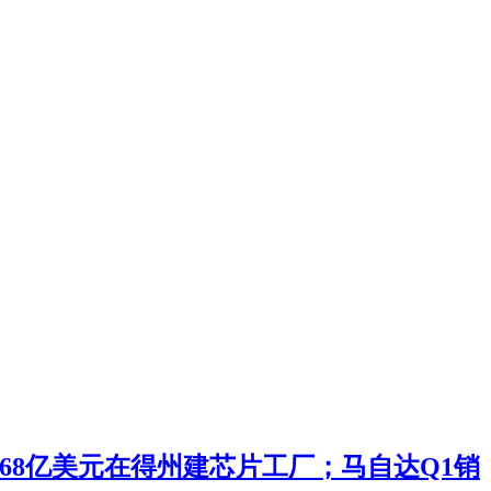
投168亿美元在得州建芯片工厂；马自达Q1销