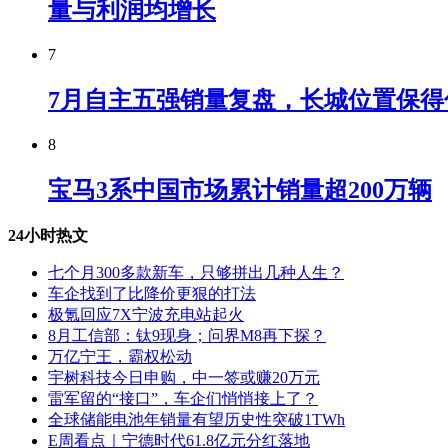
量与利润均增长
7
7月自主五强销量复盘，长城位置保得
8
宝马3系中国市场累计销量超200万辆
24小时热文
七个月300多款新车，只够拼出几种人生？
车企找到了比降价更狠的打法
极氪回应7X宁波充电站起火
8月工信部：钛9现身；问界M8再下探？
万亿宁王，霸权松动
宇树科技今日申购，中一签或赚20万元
雷军留的“接口”，车企们悄悄接上了？
全球储能电池年销量有望历史性突破1TWh
E周看点｜宁德时代61.8亿元分红落地