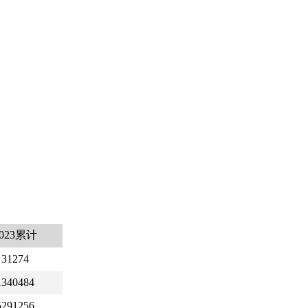
2023累计
31274
1340484
5291256