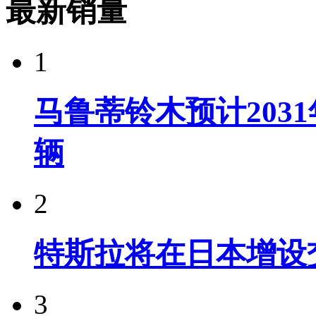
最新销量
1
马鲁蒂铃木预计203
辆
2
特斯拉将在日本增设
3