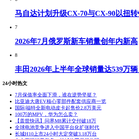
马自达计划升级CX-70与CX-90以扭
7
2026年7月俄罗斯新车销量创年内新高
8
丰田2026年上半年全球销量达539万
24小时热文
7月保值率全面下滑，谁在逆势坚挺？
比亚迪大唐EV核心零部件配套供应商一览
国际|福特全新电动皮卡起售价2.8万美元
100万的MPV，华为怎么卖？
【盖世快讯】问界M8累计交付破18万
全球电池竞争进入中国平台化扩张时代
长城H10上市24小时大定突破3.18万台