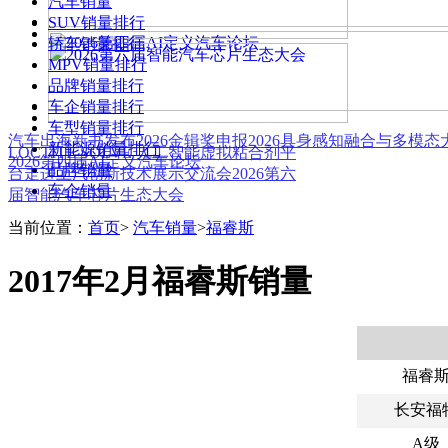
汽车销量
SUV销量排行
轿车销量排行
MPV销量排行
品牌销量排行
车企销量排行
车型销量排行
汽车出海新书发布
2026金辑奖申报
2026具身感知融合与多模
新能源销量排行
LOCTITE SOLVE 人工智能虚拟粘合剂平
2026第四届AI定义汽车论坛
品牌销量
台
走进上汽创新技术展示交流会
2026第六
车企销量
届智能汽车芯片生态大会
当前位置：
首页
>
汽车销量
>
福睿斯
2017年2月福睿斯销量
福睿
长安福
A级