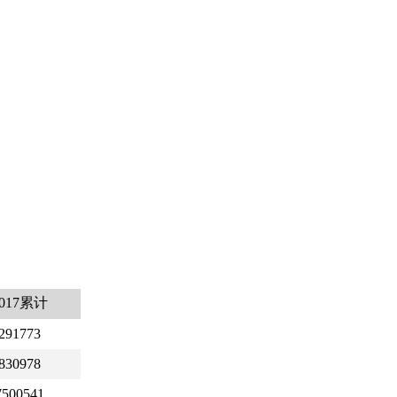
2017累计
291773
830978
7500541