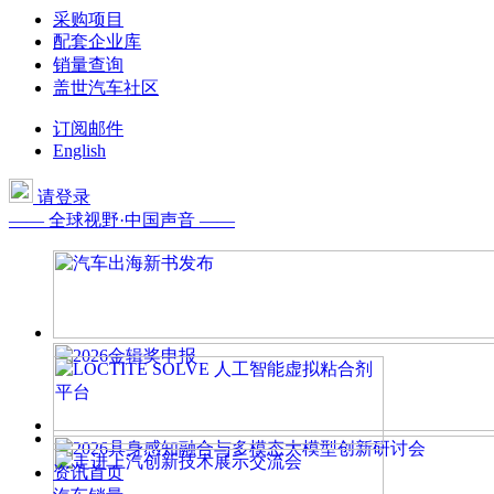
采购项目
配套企业库
销量查询
盖世汽车社区
订阅邮件
English
请登录
—— 全球视野·中国声音 ——
资讯首页