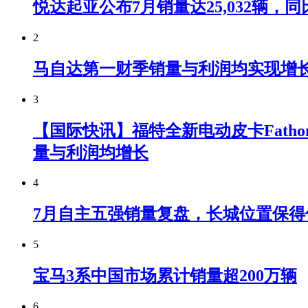
悦达起亚公布7月销量达25,032辆，同比
2
马自达第一财季销量与利润均实现增
3
【国际快讯】福特全新电动皮卡Fatho
量与利润均增长
4
7月自主五强销量复盘，长城位置保得
5
宝马3系中国市场累计销量超200万辆
6