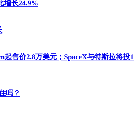
增长24.9%
长
m起售价2.8万美元；SpaceX与特斯拉将
住吗？