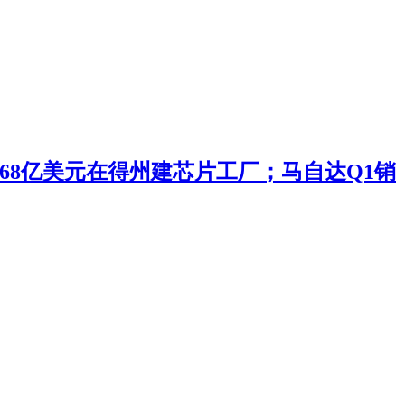
投168亿美元在得州建芯片工厂；马自达Q1销