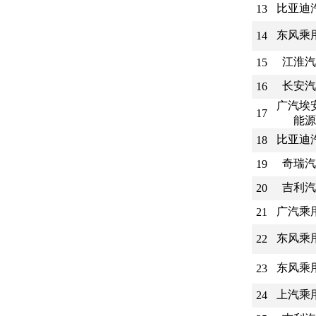
比亚迪
13
东风乘
14
江淮汽
15
长安汽
16
广汽埃
17
能源
比亚迪
18
奇瑞汽
19
吉利汽
20
广汽乘
21
东风乘
22
东风乘
23
上汽乘
24