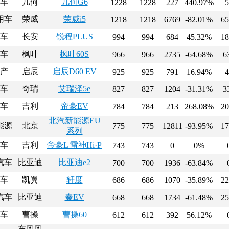
车
几何
几何G6
1228
1228
227
440.97%
5
用车
荣威
荣威i5
1218
1218
6769
-82.01%
65
车
长安
锐程PLUS
994
994
684
45.32%
18
车
枫叶
枫叶60S
966
966
2735
-64.68%
6
产
启辰
启辰D60 EV
925
925
791
16.94%
4
车
奇瑞
艾瑞泽5e
827
827
1204
-31.31%
3
车
吉利
帝豪EV
784
784
213
268.08%
20
北汽新能源EU
能源
北京
775
775
12811
-93.95%
17
系列
车
吉利
帝豪L 雷神Hi·P
743
743
0
0%
汽车
比亚迪
比亚迪e2
700
700
1936
-63.84%
车
凯翼
轩度
686
686
1070
-35.89%
22
汽车
比亚迪
秦EV
668
668
1734
-61.48%
25
车
曹操
曹操60
612
612
392
56.12%
东风风