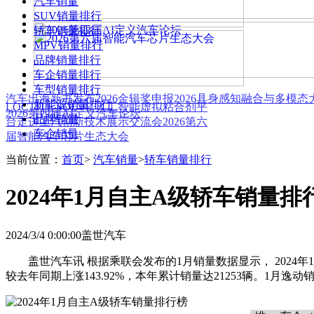
汽车销量
SUV销量排行
轿车销量排行
MPV销量排行
品牌销量排行
车企销量排行
车型销量排行
汽车出海新书发布
2026金辑奖申报
2026具身感知融合与多模
新能源销量排行
LOCTITE SOLVE 人工智能虚拟粘合剂平
2026第四届AI定义汽车论坛
品牌销量
台
走进上汽创新技术展示交流会
2026第六
车企销量
届智能汽车芯片生态大会
当前位置：
首页
>
汽车销量
>
轿车销量排行
2024年1月自主A级轿车销量排
2024/3/4 0:00:00
盖世汽车
盖世汽车讯 根据乘联会发布的1月销量数据显示， 2024年1
较去年同期上涨143.92%，本年累计销量达21253辆。1月逸