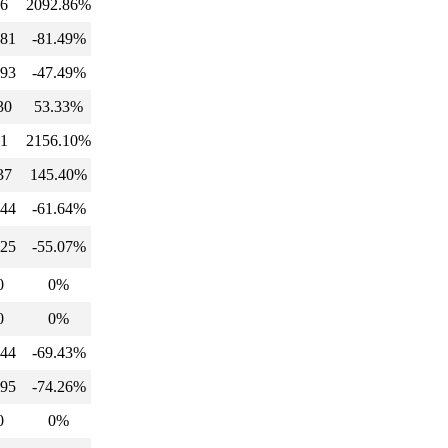
6
2092.86%
81
-81.49%
93
-47.49%
30
53.33%
1
2156.10%
37
145.40%
44
-61.64%
25
-55.07%
0
0%
0
0%
44
-69.43%
95
-74.26%
0
0%