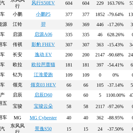
汽
风行S50EV
604
604
229
163.76%
5
行
车
小鹏
小鹏P5
377
377
1852
-79.64%
13
能源
江铃
羿
369
369
446
-17.26%
3
车
启源
启源A06
335
335
46
628.26%
用车
传祺
影豹 FHEV
307
307
363
-15.43%
3
车
长安
逸动 EV
200
200
2147
-90.68%
24
车
欧拉
欧拉芭蕾猫
181
181
397
-54.41%
6
车
钇为
江淮爱跑
109
109
0
0%
车
领克
领克03 HEV
66
66
105
-37.14%
5
产
启辰
启辰D60
60
60
5
1100.00%
4
用五
宝骏
宝骏云朵
58
58
2117
-97.26%
用车
MG
MG Cyberster
40
40
362
-88.95%
东风风
汽
景逸S50
15
15
24
-37.50%
行