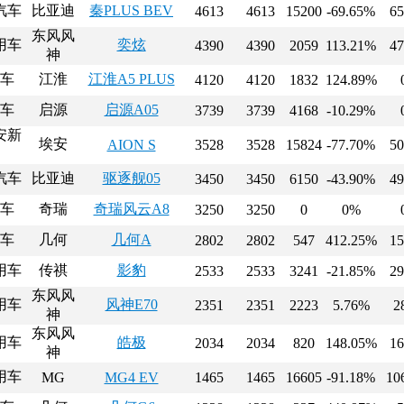
汽车
比亚迪
秦PLUS BEV
4613
4613
15200
-69.65%
65
东风风
用车
奕炫
4390
4390
2059
113.21%
47
神
车
江淮
江淮A5 PLUS
4120
4120
1832
124.89%
车
启源
启源A05
3739
3739
4168
-10.29%
安新
埃安
AION S
3528
3528
15824
-77.70%
50
汽车
比亚迪
驱逐舰05
3450
3450
6150
-43.90%
49
车
奇瑞
奇瑞风云A8
3250
3250
0
0%
车
几何
几何A
2802
2802
547
412.25%
15
用车
传祺
影豹
2533
2533
3241
-21.85%
29
东风风
用车
风神E70
2351
2351
2223
5.76%
2
神
东风风
用车
皓极
2034
2034
820
148.05%
16
神
用车
MG
MG4 EV
1465
1465
16605
-91.18%
10