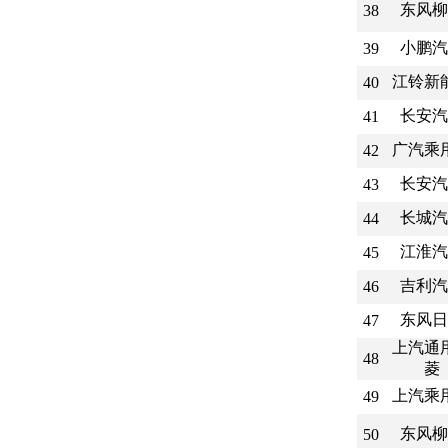
东风柳
38
小鹏汽
39
江铃新
40
长安汽
41
广汽乘
42
长安汽
43
长城汽
44
江淮汽
45
吉利汽
46
东风日
47
上汽通
48
菱
上汽乘
49
东风柳
50