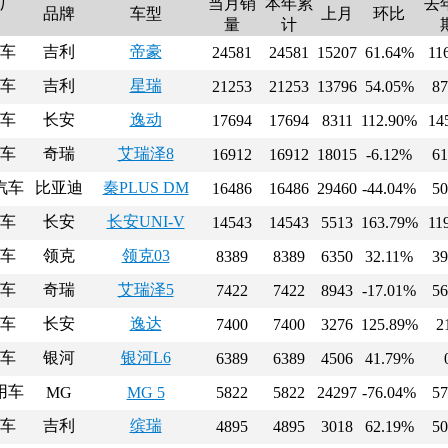
厂
当月销
本年累
去
品牌
车型
上月
环比
量
计
车
吉利
帝豪
24581
24581
15207
61.64%
11
车
吉利
星瑞
21253
21253
13796
54.05%
87
车
长安
逸动
17694
17694
8311
112.90%
14
车
奇瑞
艾瑞泽8
16912
16912
18015
-6.12%
61
汽车
比亚迪
秦PLUS DM
16486
16486
29460
-44.04%
50
车
长安
长安UNI-V
14543
14543
5513
163.79%
11
车
领克
领克03
8389
8389
6350
32.11%
39
车
奇瑞
艾瑞泽5
7422
7422
8943
-17.01%
56
车
长安
逸达
7400
7400
3276
125.89%
2
车
银河
银河L6
6389
6389
4506
41.79%
用车
MG
MG 5
5822
5822
24297
-76.04%
57
车
吉利
缤瑞
4895
4895
3018
62.19%
50