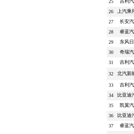
吉利汽
25
上汽乘
26
长安汽
27
睿蓝汽
28
东风日
29
奇瑞汽
30
吉利汽
31
北汽新
32
吉利汽
33
比亚迪
34
凯翼汽
35
比亚迪
36
睿蓝汽
37