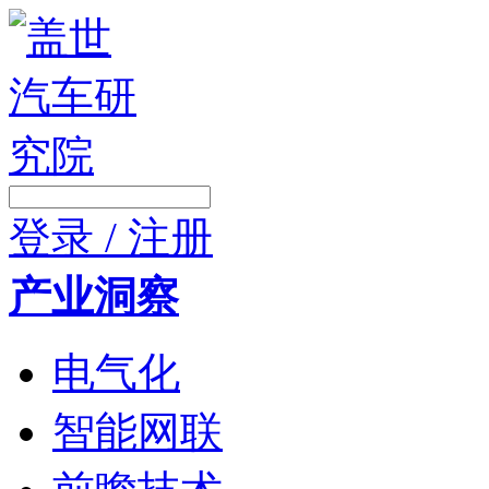
登录 / 注册
产业洞察
电气化
智能网联