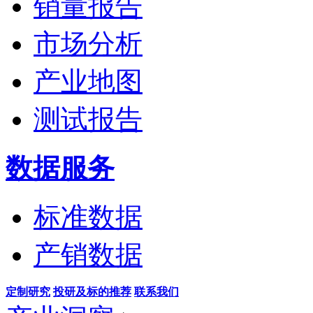
销量报告
市场分析
产业地图
测试报告
数据服务
标准数据
产销数据
定制研究
投研及标的推荐
联系我们