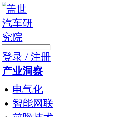
登录 / 注册
产业洞察
电气化
智能网联