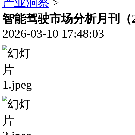
产业洞察
>
智能驾驶市场分析月刊（2
2026-03-10 17:48:03