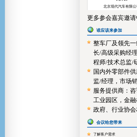
北京现代汽车有限公
孙总
更多参会嘉宾邀请中..
郑州日产 项目开发部
谁应该来参加
任总
潍柴动力 总裁助理兼采
整车厂及领先一
梁总
长/高级采购经理
大运汽车成都大运汽车集团有
程师/技术总监
部长
国内外零部件供
邹总
广汽日野汽车制造有限公司
监/经理，市场
服务提供商：咨
王总
一汽解放汽车有限公司 
工业园区，金融
政府、行业协会
潘总
泛亚汽车技术中心 研
会议给您带来
苟经理
宝马集团 采购经理
了解客户需求