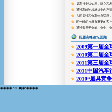
提高行业认知度，建立和
赵总
通过高峰论坛增益业内声
吉利集团副总裁兼汽车研
共同探讨和分享热点话题
陈总
同一时间与所有重要的客
东风汽车集团股份有限公司汽
通过盖世于会前、会中、
院副院长
历届高峰论坛回顾
毛总
安徽江淮汽车技术总
2009第一届
程总
2010第二届
东风汽车乘用车公司采
2011第三届
张总
2011中国汽
重庆长安铃木汽车有限
詹总
2010“最具
重庆长安汽车工程研究院
���� SSI �ļ�ʱ����
张总
长城汽车采购总监
危总
郑州宇通客车采购总