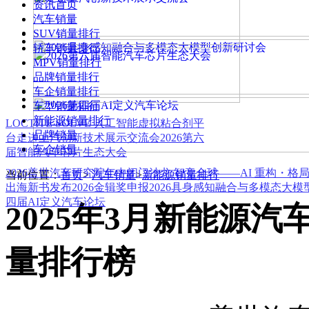
资讯首页
汽车销量
SUV销量排行
轿车销量排行
MPV销量排行
品牌销量排行
车企销量排行
车型销量排行
新能源销量排行
LOCTITE SOLVE 人工智能虚拟粘合剂平
品牌销量
台
走进上汽创新技术展示交流会
2026第六
车企销量
届智能汽车芯片生态大会
2026盖世汽车研究院年中闭门沙龙 智竞全球——AI 重构・格
当前位置：
首页
>
汽车销量
>
新能源销量排行
出海新书发布
2026金辑奖申报
2026具身感知融合与多模态大
四届AI定义汽车论坛
2025年3月新能源
量排行榜