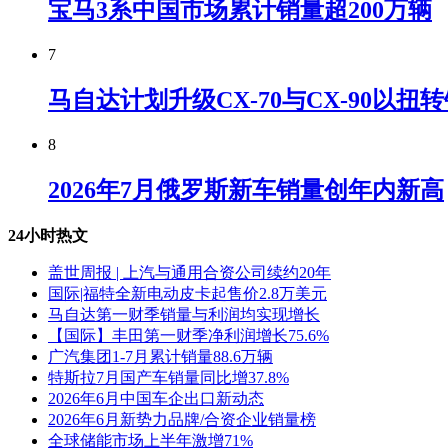
宝马3系中国市场累计销量超200万辆
7
马自达计划升级CX-70与CX-90以扭
8
2026年7月俄罗斯新车销量创年内新高
24小时热文
盖世周报 | 上汽与通用合资公司续约20年
国际|福特全新电动皮卡起售价2.8万美元
马自达第一财季销量与利润均实现增长
【国际】丰田第一财季净利润增长75.6%
广汽集团1-7月累计销量88.6万辆
特斯拉7月国产车销量同比增37.8%
2026年6月中国车企出口新动态
2026年6月新势力品牌/合资企业销量榜
全球储能市场上半年激增71%