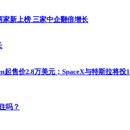
两家新上榜 三家中企翻倍增长
长
m起售价2.8万美元；SpaceX与特斯拉将
住吗？