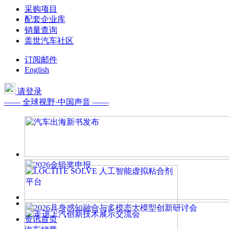
采购项目
配套企业库
销量查询
盖世汽车社区
订阅邮件
English
请登录
—— 全球视野·中国声音 ——
资讯首页