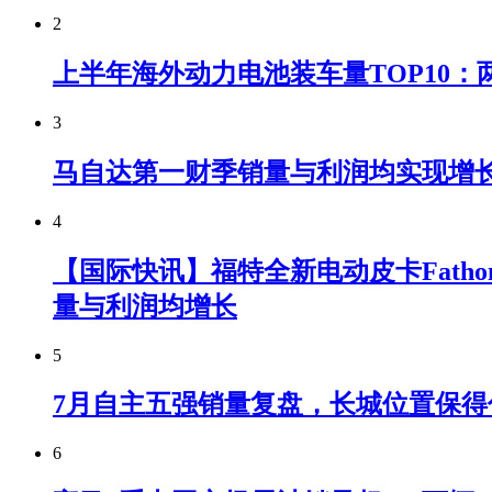
2
上半年海外动力电池装车量TOP10：
3
马自达第一财季销量与利润均实现增
4
【国际快讯】福特全新电动皮卡Fatho
量与利润均增长
5
7月自主五强销量复盘，长城位置保得
6