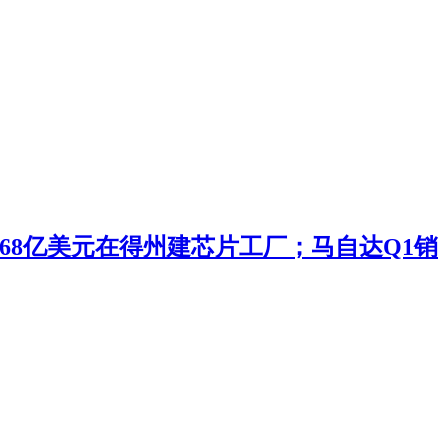
投168亿美元在得州建芯片工厂；马自达Q1销