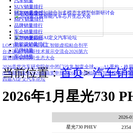
汽车销量
SUV销量排行
轿车销量排行
MPV销量排行
品牌销量排行
车企销量排行
车型销量排行
新能源销量排行
LOCTITE SOLVE 人工智能虚拟粘合剂平
品牌销量
台
走进上汽创新技术展示交流会
2026第六
车企销量
届智能汽车芯片生态大会
2026盖世汽车研究院年中闭门沙龙 智竞全球——AI 重构・格
当前位置：
首页
>
汽车销
出海新书发布
2026金辑奖申报
2026具身感知融合与多模态大
四届AI定义汽车论坛
2026年1月星光730 
2026-0
星光730 PHEV
2354